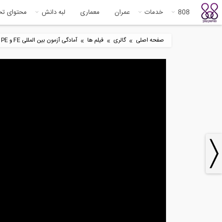
808
خدمات
عمران
معماری
لبه دانش
محتوای ت
»
»
»
صفحه اصلی
گالری
فیلم ها
آمادگی آزمون بین المللی FE و PE
8
65:09
آمادگی آزمون بین المللی FE و PE
قسمت...
بخش
5
7:16