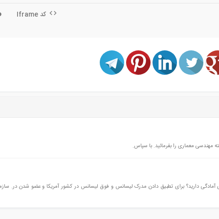
کد Iframe
سلام خواستم ببینم برای آزمون های fe &pe دورهای برای آمادگی دارید؟ برای تطبیق دادن مدرک لیسانس و فوق لیسانس در کشور آمریکا و عضو شدن در.