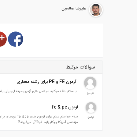
علیرضا صالحین
سوالات مرتبط
آزمون FE و PE برای رشته معماری
با سلام لطف میکنید سرفصل های آزمون حرفه ای برای رشته مهندسی معماری را بفرمائید. با سپاس.
0پاسخ
ازمون fe & pe
0پاسخ
مهندسی آمریکا چیکار باید. کرد؟؟آیا میپذیرند؟؟