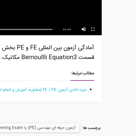
آمادگی آزمون بین المللی FE و PE
سری Dr...
قسم
00:00
قسمت Bernoullli Equation3 مکانیک سیالات 15 - معادله برنولی (ادامه)_2
مطالب مرتبط:
دوره آنلاین آزمون FE / PE (مشاوره، آموزش و انجام امور ثبت نام و ارزیابی متقاضیان آزمونهای موسسه NCEES آمریکا)
آزمون حرفه ای مهندسی (PE) یا Profasional Engineering Exam
برچسب ها: