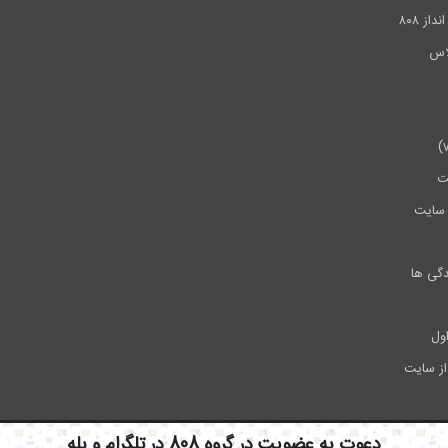
ز ۸۰۸
ت
سایت
دگی ها
ول
از سایت
دعوت به عضویت در گروه 808 در تلگرام و بله