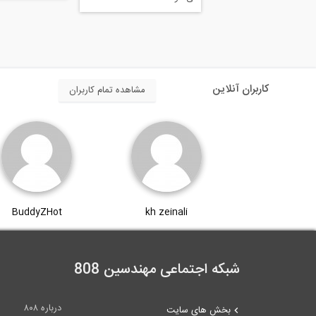
کاربران آنلاین
مشاهده تمام کاربران
BuddyZHot
kh zeinali
شبکه اجتماعی مهندسین 808
درباره ۸۰۸
بخش های سایت