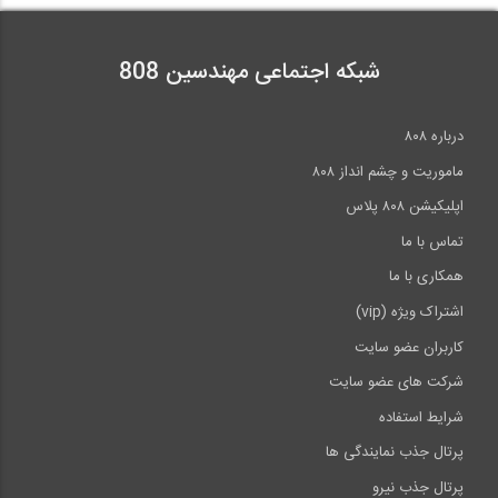
آمادگی آزمون بین المللی FE و PE بخش...
38
7:13
شبکه اجتماعی مهندسین 808
آمادگی آزمون بین المللی FE و PE دانشگاه...
10:13
درباره ۸۰۸
آمادگی آزمون بین المللی FE و PE بخش...
39
58:56
ماموریت و چشم انداز ۸۰۸
اپلیکیشن ۸۰۸ پلاس
07:49
تماس با ما
آمادگی آزمون بین المللی FE و PE بخش...
40
همکاری با ما
اشتراک ویژه (vip)
08:19
کاربران عضو سایت
>>
انتها »
شرکت های عضو سایت
شرایط استفاده
پرتال جذب نمایندگی ها
پرتال جذب نیرو