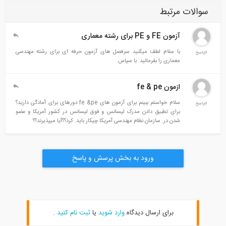
سوالات مرتبط
آزمون FE و PE برای رشته معماری
با سلام لطف میکنید سرفصل های آزمون حرفه ای برای رشته مهندسی
0پاسخ
معماری را بفرمائید. با سپاس.
ازمون fe & pe
سلام خواستم ببینم برای آزمون های fe &pe دورهای برای آمادگی دارید؟
0پاسخ
برای تطبیق دادن مدرک لیسانس و فوق لیسانس در کشور آمریکا و عضو
شدن در. سازمان نظام مهندسی آمریکا چیکار باید. کرد؟؟آیا میپذیرند؟؟
ورود به بخش پرسش و پاسخ
برای ارسال دیدگاه
وارد شوید
یا
ثبت نام کنید
.