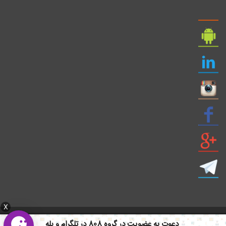
X
ایمیل: info civil808.com | ایمیل: saze808 gmail.com
دعوت به عضویت در گروه 808 در تلگرام و بله