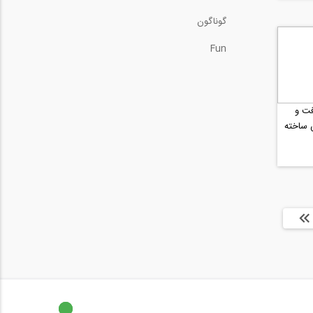
گوناگون
Fun
ت و
 ساخته
ها »