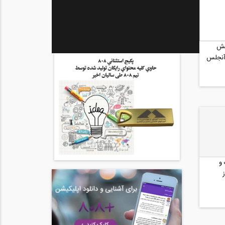
نش
آنجلس
 و