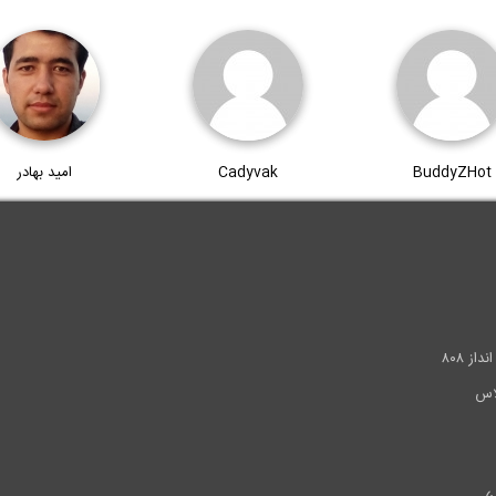
BuddyZHot
Cadyvak
امید بهادر
.
ز ۸۰۸