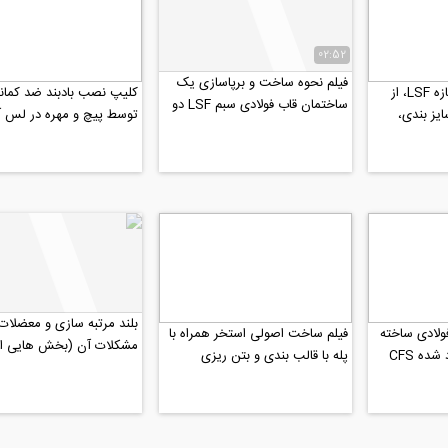
02:52
فیلم نحوه ساخت و برپاسازی یک
فیلم مراحل A تا Z سازه LSF، از
کلیپ نصب بادبند ضد کما
ساختمان قاب فولادی سبم LSF دو
ایز بندی،
توسط پیچ و مهره در لس 
طبقه
بلند مرتبه سازی و معضلات
ولادی ساخته
فیلم ساخت اصولی استخر همراه با
مشکلات آن (بخش هایی از
ده CFS
پله با قالب بندی و بتن ریزی
مصاحبه رادیو808 با جناب دکتر...