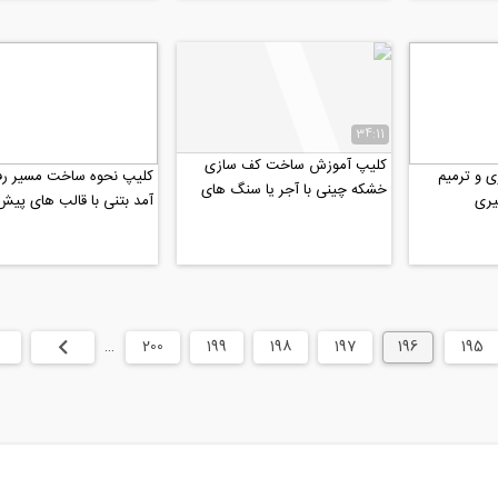
34:11
کلیپ آموزش ساخت کف سازی
 و ترمیم
کلیپ نحوه ساخت مسیر رف
خشکه چینی با آجر یا سنگ های
یری
آمد بتنی با قالب های پیش
مکعبی شکل
195
196
197
198
199
200
…
بعدی
انت