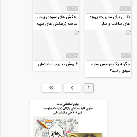
02:33
39:31
نکاتی برای مدیریت پروژه
زهکش های عمودی پیش
های ساخت و ساز
ساخته (زهکش های فتیله
ای)
05:58
08:01
چگونه یک مهندس سازه
۴ روش تخریب ساختمان
موفق باشیم؟
1
بعدی
انتها »