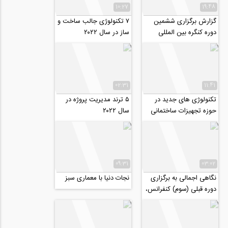
10:27
19:48
گزارش برگزاری ششمین
۷ تکنولوژی جالب ساخت و
دوره کنگره بین المللی
ساز در سال ۲۰۲۲
عمران، معماری و توسعه
شهری، آذر ۹۸
02:31
11:41
تکنولوژی های جدید در
۵ ترند مدیریت پروژه در
حوزه تجهیزات ساختمانی
سال ۲۰۲۲
09:31
03:02
نگاهی اجمالی به برگزاری
نجات دنیا با معماری سبز
دوره قبلی (سوم) کنفرانس،
دانشگاه Kasem Bundit
بانکوک