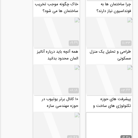
چرا ساختمان ها به
خاک چگونه موجب تخریب
فونداسیون نیاز دارند؟
ساختمان ها می شود؟
09:49
11:33
طراحی و تحلیل یک منزل
همه آنچه باید درباره آنالیز
مسکونی
المان محدود بدانید
08:18
03:44
پیشرفت های حوزه
۱۰ کانال برتر یوتیوب در
تکنولوژی های ساخت و
حوزه مهندسی سازه
ساز - قسمت اول
05:48
14:47