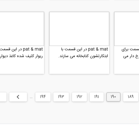
 این قسمت برای
pat & mat در این قسمت با
pat & mat در این قس
 دار می
ابتکارتشون کتابخانه می سازند.
ریوار کثیف شده کاغذ دیوار
می کنند.
189
190
191
192
193
194
…
بعدی
انته