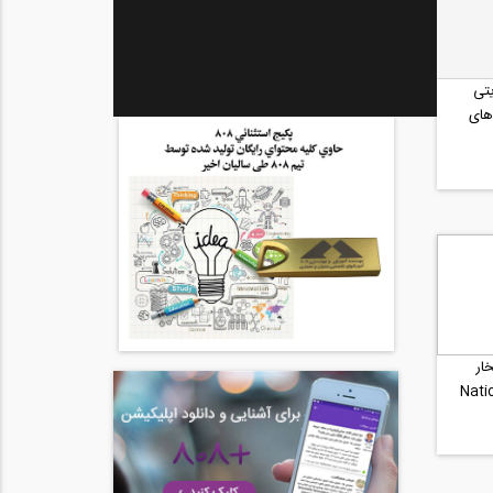
تی
ن های
ار
Nati