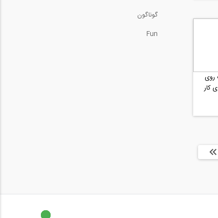
گوناگون
Fun
مت روی
ی کار
ا »