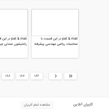
pat & mat در این قسمت با
pat & mat در
محاسبات ریاضی مهندسی پیشرفته
راحتیشون صندلی چرخ
جای قاب عکس را روی...
سازند.
ابتدا
قبلی
…
186
187
188
کاربران آنلاین
مشاهده تمام کاربران