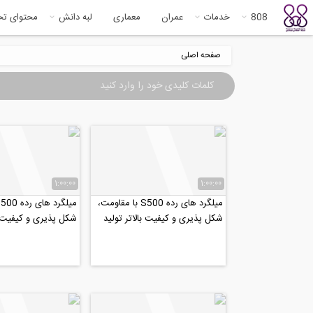
808
خدمات
عمران
معماری
لبه دانش
محتوای ت
صفحه اصلی
1:00:00
1:00:00
میلگرد های رده S500 با مقاومت،
شکل پذیری و کیفیت بالاتر تولید
شکل پذیری و کیفیت با
شرکت فولاد یزد...
شرکت فولاد یزد...