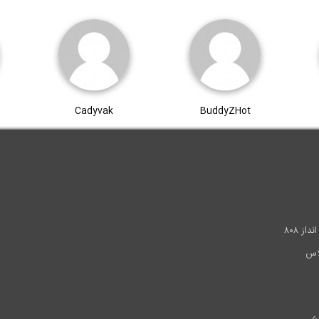
Cadyvak
BuddyZHot
.
ز ۸۰۸