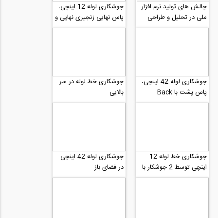
چالش های توليد نرم افزار
جوشکاری لوله 12 اینچی،
ملی در تحليل و طراحی
پاس نهایی زنجیری نهایی و
سازه های بتن آرمه منطبق
عملیات پاکساری و زدودن
با مبحث...
سرباره...
جوشکاری لوله 42 اینچی،
جوشکاری خط لوله در سر
پاس پشت با Back
بالایی
welding
جوشکاری خط لوله 12
جوشکاری لوله 42 اینچی
اینچی توسط 2 جوشکار با
در فضای باز
هم