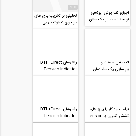
20:00
اجرای کف پوش اپوکسی
تحلیلی بر تخریب برج های
توسط دست در یک سالن
دو قلوی تجارت جهانی
مسکونی به منظور
آمریکا و اثبات اشتباه بودن
زیباسازی
نظریه...
انیمیشن ساخت و
واشرهای DTI =Direct
برپاسازی یک ساختمان
Tension Indicator-
بتنی با دال بتنی از
بخش سوم بازرسی
فنداسیون تا سقف
فیلم نحوه کار با پیچ های
واشرهای DTI =Direct
کشش کنترلی یا tension
Tension Indicator-
control در سازه های
بخش دوم اجرا و نصب
فولادی