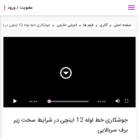
»
»
»
»
صفحه اصلی
گالری
فیلم ها
اجرایی خارجی
جوشکاری خط لوله 12 اینچی در شرایط سخت زیر برف سربالایی
ویدویی آموزشی فوق
نحوه بارگیری کامیون خاکبر
معرفی شرکت Ground
العاده2 ساعته از Dirk...
با لودر...
Force در پایدار سازی...
00:00
00:00
نحوه قالب بندی برای
واشرهای DTI =Direct
اجرای آرماتورهای شالوده
ساخت جدول بتنی
Tension Indicator-...
زیر دال بر روی...
جوشکاری خط لوله 12 اینچی در شرایط سخت زیر
برف سربالایی