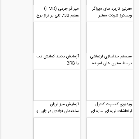
معرفی کاربرد های میراگر
میراگر جرمی (TMD)
ویسکوز شرکت معتبر
عظیم 730 تنی بر فراز برج
Taylor
تایپه 101
سیستم جداسازی ارتعاشی
آزمایش بادبند کمانش تاب
توسط ستون های لغزنده
یا BRB
خود مرکز گرا
ویدیوی کانسپت کنترل
آزمایش میز لرزان
ارتعاشات لرزه ای سازه ای
ساختمان فولادی در ژاپن و
توسط میراگر جرمی تنظیم
تشکیل مفاصل پلاستیک
شده فعال یا...
قسمت دوم