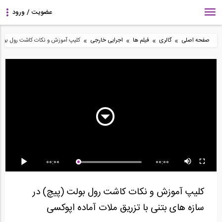
»
»
»
»
صفحه اصلی
گالری
فیلم ها
اجرایی خارجی
کلیپ آموزش و نکات کاشت رول بولت (
پخ زنی لوله برای
فیلم ساختمان جداسازی
جوشکاری ترمیمی زنجیر
جوشکاری توسط هوا برش
شده لرزه ای توسط...
کاترپیلار
(...
00:00
00:00
2:52
کلیپ آزمایش مکانیک
جوشکاری در حالت سقفی
کلیپ انجام آزمایش تراکم
کلیپ آموزش و نکات کاشت رول بولت (پیچ) در
خاک تراکم پروکتور (...
خاک به روش SPT
سازه های بتنی با تزریق ملات آماده اپوکسی