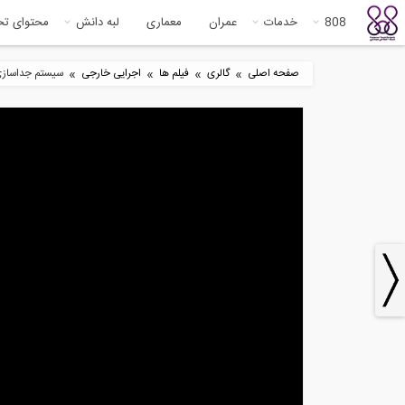
808
خدمات
عمران
معماری
لبه دانش
محتوای ت
»
»
»
»
صفحه اصلی
گالری
فیلم ها
اجرایی خارجی
سیستم جداسازی 
معرفی کاربرد های میراگر ویسکوز
فیل
شرکت...
های