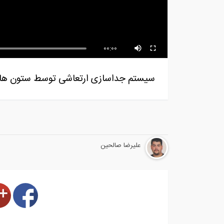
فیلم تفسیر رفتار اتصالات در سازه
وید
های...
لرزه
00:00
سیستم جداسازی ارتعاشی توسط ستون های 
علیرضا صالحین