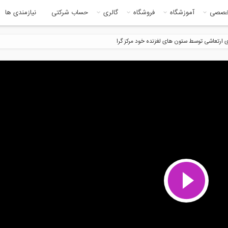
خصصی
آموزشگاه
فروشگاه
گالری
حساب شرکتی
نیازمندی ها
ارتعاشی توسط ستون های لغزنده خود مرکز گرا
م تفسیر رفتار اتصالات در سازه
کنترل ارتعاشات توسط میراگر جرمی
...
مایع...