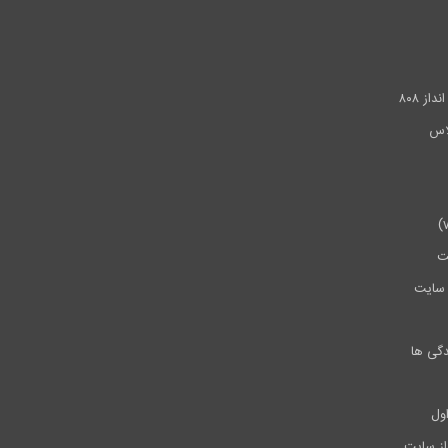
.
ز ۸۰۸
ت
سایت
دگی ها
ول
از سایت