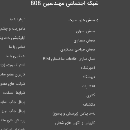
شبکه اجتماعی مهندسین 808
درباره ۸۰۸
بخش های سایت
ماموریت و چشم اندا
بخش عمران
اپلیکیشن ۸۰۸ پلاس
بخش معماری
تماس با ما
بخش طراحی عملکردی
همکاری با ما
مدل سازی اطلاعات ساختمان BIM
اشتراک ویژه (vip)
آموزشگاه
کاربران عضو سای
فروشگاه
شرکت های عضو 
انتشارات
شرایط استفاده
گالری
پرتال جذب نماین
دانشنامه
پرتال جذب نیرو
۸۰۸ پلاس (پرسش و پاسخ)
پرسش های متدا
کاریابی و آگهی های شغلی
راهنمای استفاده 