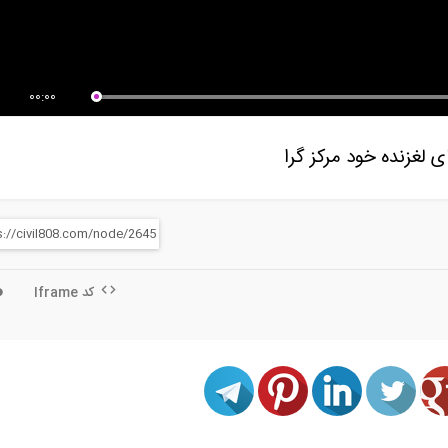
یوی کانسپت کنترل ارتعاشات
کلیپ محصولات شرکت سازنده
 ای...
میراگر و...
00:00
لغزنده خود مرکز گرا
کد Iframe