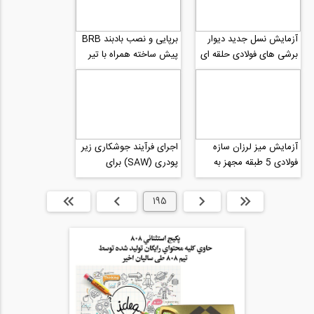
آزمایش نسل جدید دیوار
برپایی و نصب بادبند BRB
برشی های فولادی حلقه ای
پیش ساخته همراه با تیر
شکل با کارایی بالاتر نسبت
شرکت PowerCat
به...
آزمایش میز لرزان سازه
اجرای فرآیند جوشکاری زیر
فولادی 5 طبقه مجهز به
پودری (SAW) برای
BRB و ترسیم همزمان
جوشکاری تیر ورق در
لوپ های هیسترتیس...
کارخانه بخش 1
ابتدا
قبلی
195
بعدی
انتها »