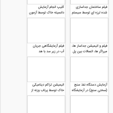
فیلم ساختمان جداسازی
کلیپ انجام آزمایش
شده لرزه ای توسط سیستم
دانسیته خاک توسط آزمون
جداساز پاندولی در ایتالیا
هسته ای
بخش 1
فیلم و انیمیشن جداساز ها،
فیلم آزمایشگاهی جریان
میراگر ها، اتصالات بین پل
آب در زیر سد با هد
های ساخت شرکت
ارتفاعی ثابت
Maurer Söhne...
آزمایش دستگاه نفذ سنج
انیمیشن تراکم دینامیکی
(سختی سنج) در آزمایشگاه
خاک توسط پرتاب وزنه از
مکانیک خاک
چرثقیل