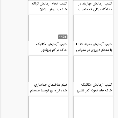
کلیپ آزمایش مهاربند در
کلیپ انجام آزمایش تراکم
دانشگاه برکلی که منجر به
خاک به روش SPT
له شدگی بواسطه نداشتن
ورق های...
02:52
کلیپ آزمایش بادبند HSS
کلیپ آزمایش مکانیک
با مقطع دایروی در مقیاس
خاک تراکم پروکتور
حقیقی با اتصال دهنده
(Proctor)
های...
کلیپ آزمایش مکانیک
فیلم ساختمان جداسازی
خاک جك نمونه گير شلبي
شده لرزه ای توسط سیستم
(Shelby)
جداساز پاندولی در ایتالیا
بخش 2