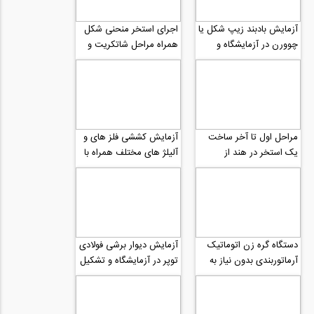
آزمایش بادبند زیپ شکل یا
اجرای استخر منحنی شکل
چوورن در آزمایشگاه و
همراه مراحل شاتکریت و
کمانش ساق بادبند
محوطه سازی
مراحل اول تا آخر ساخت
آزمایش کششی فلز های و
یک استخر در هند از
آلیلژ های مختلف همراه با
کودبرداری، دیوار چینی،
ترسیم نمودار تنش کرنش
عایق کاری تا...
دستگاه گره زن اتوماتیک
آزمایش دیوار برشی فولادی
آرماتوربندی بدون نیاز به
توپر در آزمایشگاه و تشکیل
تعمیر نگهداری و برق به نام
نوارهای کششی
DF16