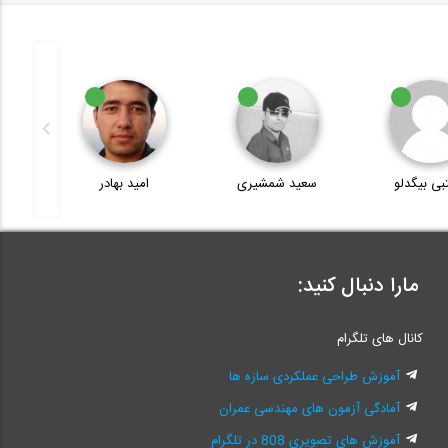
ی بیگدلو
سعید شمشیری
امید بهادر
ig
مارا دنبال کنید:
کانال های تلگرام
آموزش طراحی عملکردی سازه ها
آمادگی آزمون های مهندسی عمران
آموزش های تصویری 808 در تلگرام