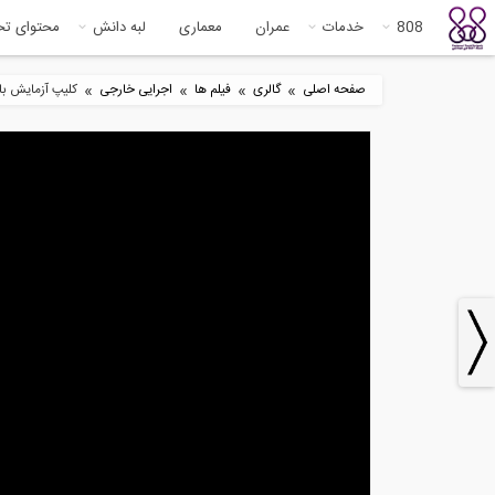
808
خدمات
عمران
معماری
لبه دانش
محتوای ت
»
»
»
»
صفحه اصلی
گالری
فیلم ها
اجرایی خارجی
کلیپ آزمایش بادبند HSS با مقطع دایروی در مقیاس حقیقی با اتصال دهن
3
14:46
ویژگی های سازه LSF و
مقا
دستاوردهای آن در...
ایتا
2
3:04