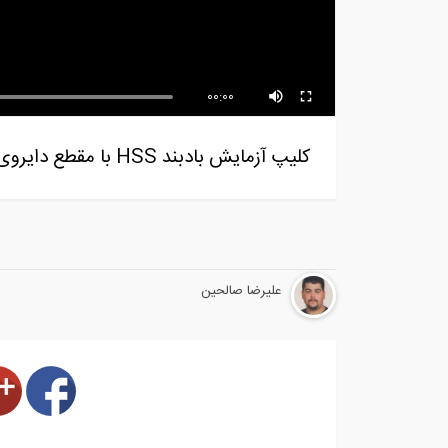
نصب و اجرای لوله های گرمایش از
سنگ
کف و...
بند
00:00
کلیپ آزمایش بادبند HSS با مقطع دایروی در مقیاس حقیقی با اتصال دهنده های پرمقاومت ConneX
علیرضا صالحین