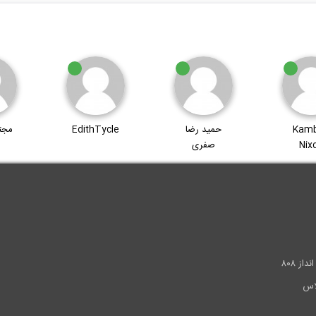
Kamb
حمید رضا
EdithTycle
مجتب
Nix
صفری
.
ز ۸۰۸