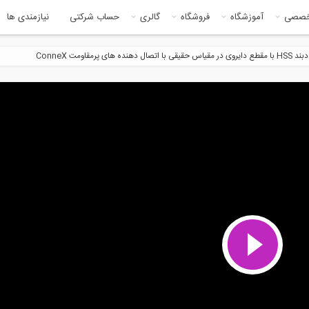
خصصی
آموزشگاه
فروشگاه
گالری
حساب شرکتی
نیازمندی ها
ده های پرمقاومت ConneX
29:39
3:2
وم سازی ساختمان موجود در
ارزیابی یک سازه فلزی تحت
لیا...
بارگذاری لرزه...
18:34
12:2