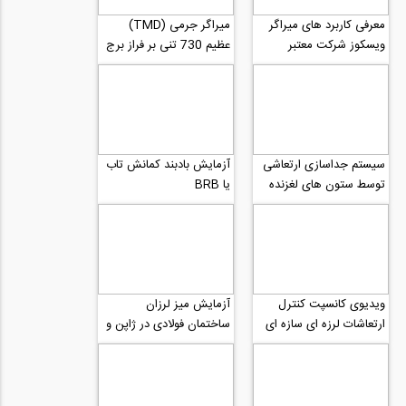
معرفی کاربرد های میراگر
میراگر جرمی (TMD)
ویسکوز شرکت معتبر
عظیم 730 تنی بر فراز برج
Taylor
تایپه 101
سیستم جداسازی ارتعاشی
آزمایش بادبند کمانش تاب
توسط ستون های لغزنده
یا BRB
خود مرکز گرا
ویدیوی کانسپت کنترل
آزمایش میز لرزان
ارتعاشات لرزه ای سازه ای
ساختمان فولادی در ژاپن و
توسط میراگر جرمی تنظیم
تشکیل مفاصل پلاستیک
شده فعال یا...
قسمت دوم