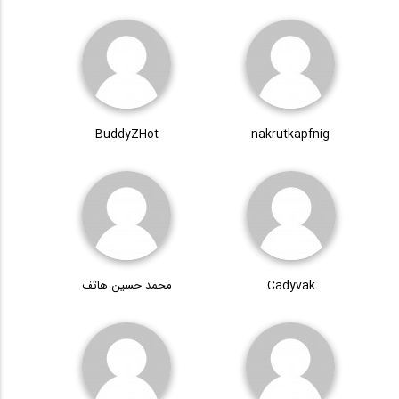
BuddyZHot
nakrutkapfnig
Cadyvak
محمد حسین هاتف