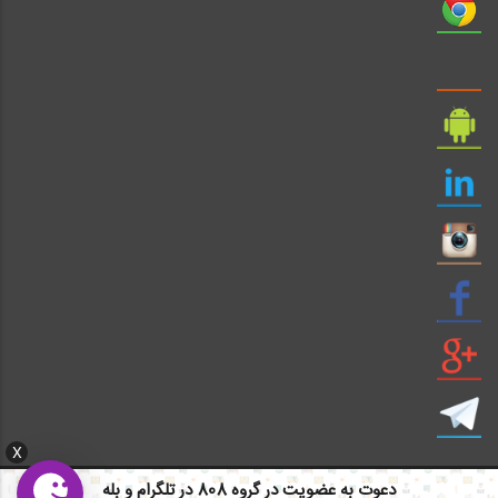
X
دعوت به عضویت در گروه 808 در تلگرام و بله