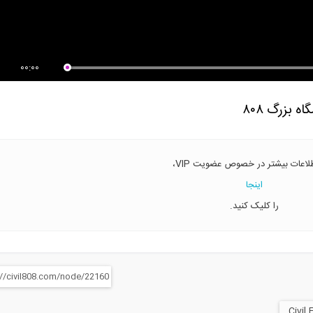
یل پی گسترده دارای شمع در نرم
دیاگرام آزاد یک جسم صلب ۱
ر...
(ترجمه و...
00:00
طلاعات بیشتر در خصوص عضویت VIP،
اینجا
را کلیک کنید.