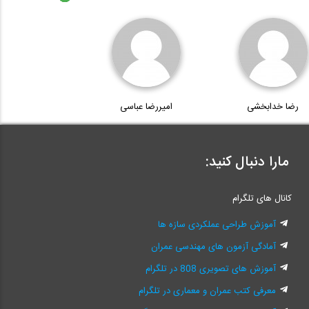
رضا خدابخشی
امیررضا عباسی
مارا دنبال کنید:
کانال های تلگرام
آموزش طراحی عملکردی سازه ها
آمادگی آزمون های مهندسی عمران
آموزش های تصویری 808 در تلگرام
معرفی کتب عمران و معماری در تلگرام