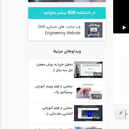
در دانشنامه 808 بیشتر بخوانید ...
وب سایت های عمرانی، Civil
Engineering Website
ویدئوهای مرتبط
تحلیل خرپا به روش مفصل-
حل سه مثال (...
2:20
بخشی از فیلم وبینار آموزش
پرسپکتیو یک...
4:57
بخشی از فیلم آموزشی
آشنایی مقدماتی با...
4:59