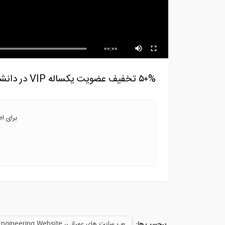
فیلم معرفی خدمات وبسایت
تحل
Saze808.com،...
افزا
00:00
۵۰% تخفيف عضويت يكساله VIP در دانشگاه بزرگ ٨٠٨
برای ا
وب سایت های عمرانی، Civil Engineering Website
برچسب ها: