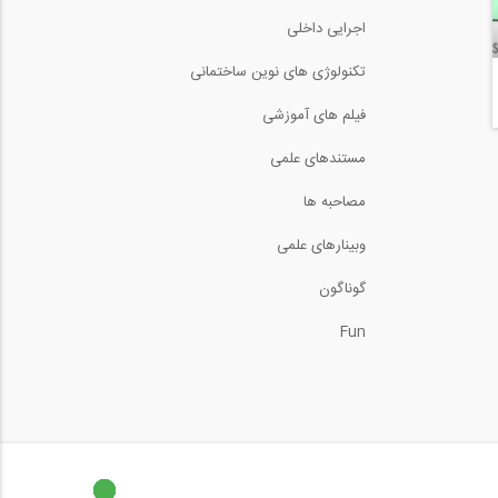
تحلیل تیر تحت بار گسترده
اجرایی داخلی
مثلثی (ترجمه و...
10:04
تکنولوژی های نوین ساختمانی
اعمال خودکار بار جانبی باد در
نرم افزار...
فیلم های آموزشی
43:51
مستندهای علمی
بخشی از فیلم آموزش مدل
سازی و بررسی...
مصاحبه ها
5:09
وبینارهای علمی
بارگذاری لرزه ای اتوماتیک در
نرم افزار...
گوناگون
28:20
Fun
برش و لنگر در تیرهای تحت
بارهای مختلف (...
14:11
بخشی از فیلم آموزشی
محاسبات سایز کانال...
4:59