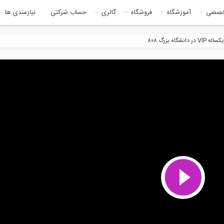
خصصی
آموزشگاه
فروشگاه
گالری
حساب شرکتی
نیازمندی ها
4:59
4:5
ی از فیلم وبینار آموزش
بخشی از فیلم آموزشی آشنایی
پکتیو یک...
مقدماتی با...
6:25
13:5