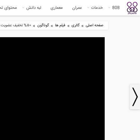
808
خدمات
عمران
معماری
لبه دانش
محتوای ت
»
»
»
»
صفحه اصلی
گالری
فیلم ها
گوناگون
۵۰% تخفيف عضويت يكساله VIP در دانشگاه بزرگ ٨٠٨
7
2:20
تحلیل خرپا به روش مفصل- حل سه
بخش
مثال (...
پرس
0
3:06