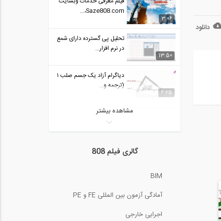
فیلم معرفی خدمات وبسایت
Saze808.com،...
3:06
دانلود
تحلیل پی گسترده دارای شمع
در نرم افزار...
13:50
دیاگرام آزاد یک جسم صلب ۱
(ترجمه و...
6:25
مشاهده بیشتر
تحلیل پی گسترده دارای
خطوط مستقیم و...
25:03
تحلیل خرپا به روش مفصل ۳
گالری فیلم 808
(ترجمه و دوبله...
5:01
BIM
بررسی تفاوت های دو مدل در
آمادگی آزمون بین المللی FE و PE
ویزیکان (...
9:08
اجرایی خارجی