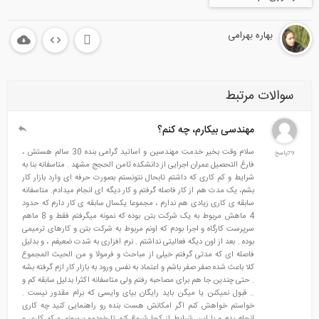
بهاره بهرامی
سوالات مرتبط
مهندسی بیکارم، چه کنم؟
سلام وقت بخیر خدمت مهندسین و اساتید گرامی بنده 30 سالم هستش ،
79پاسخ
فارغ التحصیل عمران اجرایی از دانشکده ثامن الحجج مشهد . متاسفانه بنا به
شرایط و کم کاری که داشتم تابحال نتونستم بصورت حرفه ای وارد بازار کار
بشم، یک مدت هم از کار فاصله گرفتم و کار دیگه ای انجام میدادم. متاسفانه
سابقه ی کاری زیادی هم ندارم ، مجموعا یکسال سابقه ی کار دارم که حدود
4 ماهش مربوط به یک شرکت بتن بوده که نمونه میگرفتم فقط و 8 ماهم
سرپرست کارگاه و اجرا بودم که اونم مربوط به شرکت بتن و کارهای ترمیمی
بوده . بعد از اون دیگه فعالیتی نداشتم . نرم افزاری به شدت ضعیفم ، و بدلیل
فاصله ای که مدتی گرفتم خیلی از مباحث و فرمولا و من الحیث المجموع
کلا باعث شده صفر صفر باشم و اعتماد به نفس ورود به بازار کار ازم گرفته بشه
. حتی چندین جا هم برای مصاحبه رفتم ولی متاسفانه اکثرا بدلیل سابقه کم و
.. قبول نمیکنن یا میگن باید رایگان بیای وایسی که برام مقدور نیست .
خواستم خواهش کنم اگر امکانش هست بنده رو راهنمایی کنید چه کاری
انجام بدم و با این شرایط از کجا شروع کنم تا خودمو برسونم و کم کاری و