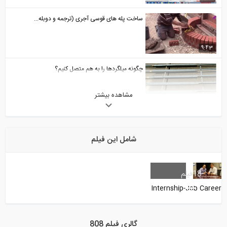
ساخت پله های قوسی آجری (ترجمه و دوبله...
9:43
چگونه میلگردها را به هم متصل کنیم؟
مشاهده بیشتر
2:31
تحلیل تیرها تحت بارهای گسترده مختلف-...
شامل این فیلم
6:49
تخصیص بارها و مش بندی یک دال در نرم...
18
فیلم
Internship-Job Career
10:31
جزئیات آرماتور گذاری در تیر ها و ستون...
گالری فیلم 808