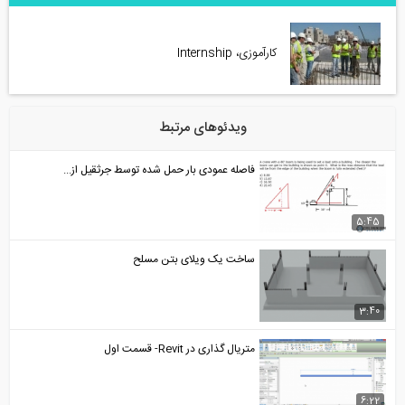
کارآموزی، Internship
ویدئوهای مرتبط
فاصله عمودی بار حمل شده توسط جرثقیل از...
5:45
ساخت یک ویلای بتن مسلح
3:40
متریال گذاری در Revit- قسمت اول
6:22