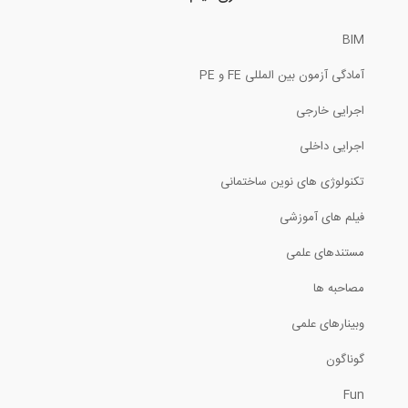
BIM
13:02
آمادگی آزمون بین المللی FE و PE
طراحی دال RCC در نرم افزار ETABS 2016-...
اجرایی خارجی
12:25
اجرایی داخلی
آنالیز طیف پاسخ در نرم افزار ETABS 2015
تکنولوژی های نوین ساختمانی
فیلم های آموزشی
17:44
مستندهای علمی
نکاتی از سازه های فضاکار از زبان...
مصاحبه ها
4:07
وبینارهای علمی
ارائه ای از دکتر محمود هریسچیان (هیئت...
گوناگون
Fun
40:44