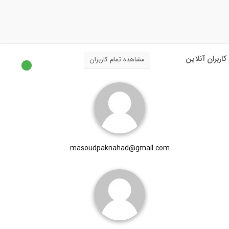
تحلیل سازه، روش مقطع (ترجمه و دوبله...
4:42
کاربران آنلاین
مشاهده تمام کاربران
پل بتنی با عرشه پیش تنیده و مجهز به...
0:12
تنش فون میسز چیست؟ (ترجمه و دوبله...
masoudpaknahad@gmail.com
6:47