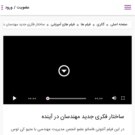
»
»
»
»
صفحه اصلی
گالری
فیلم ها
فیلم های آموزشی
ساختار فکری جدید مهندسان در آی
6:22
3:40
5:45
فاصله عمودی بار حمل
ساخت یک ویلای بتن
متریال گذاری در Revit-
شده توسط جرثقیل از...
مسلح
قسمت اول
6:49
2:31
9:43
00:00
00:00
ساخت پله های قوسی
چگونه میلگردها را به هم
تحلیل تیرها تحت بارهای
آجری (ترجمه و دوبله...
متصل کنیم؟
گسترده مختلف-...
ساختار فکری جدید مهندسان در آینده
در این فیلم آنتونی فاسانو عضو انجمن مدیریت مهندسی با متیو کی لوس