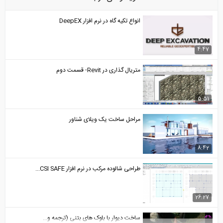
انواع تکیه گاه در نرم افزار DeepEX
4:47
متریال گذاری در Revit- قسمت دوم
5:51
مراحل ساخت یک ویلای شناور
8:42
طراحی شالوده مرکب در نرم افزار CSI SAFE...
26:27
ساخت دیوار با بلوک های بتنی (ترجمه و...