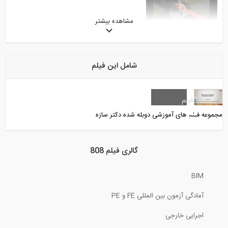
مشاهده بیشتر
8:43
چگونه میلگردها را به هم متصل کنیم؟
شامل این فیلم
2:31
تحلیل تیرها تحت بارهای گسترده مختلف-...
94
فیلم
مجموعه فیلم های آموزشی دوبله شده دکتر سازه
6:49
تخصیص بارها و مش بندی یک دال در نرم...
گالری فیلم 808
BIM
10:31
آمادگی آزمون بین المللی FE و PE
جزئیات آرماتور گذاری در تیر ها و ستون...
اجرایی خارجی
13:02