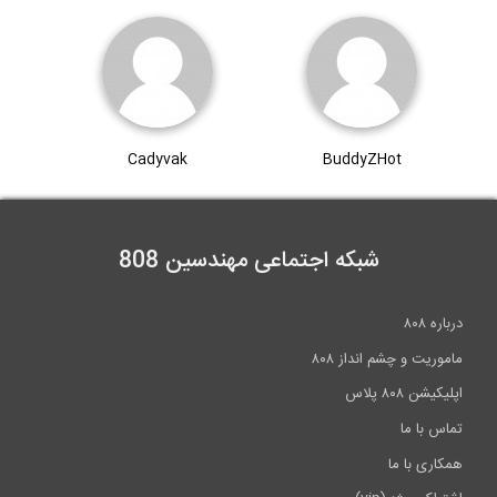
0:34
تنش فون میسز چیست؟ (ترجمه و دوبله...
Cadyvak
BuddyZHot
6:47
شبکه اجتماعی مهندسین 808
درباره ۸۰۸
ماموریت و چشم انداز ۸۰۸
اپلیکیشن ۸۰۸ پلاس
تماس با ما
همکاری با ما