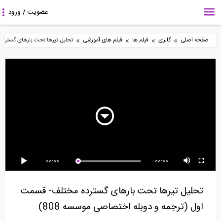
»
»
»
»
صفحه اصلی
گالری
فیلم ها
فیلم های آموزشی
تحلیل تیرها تحت بارهای گسترده 
8:42
5:51
4:47
انواع تکیه گاه در نرم افزار
متریال گذاری در Revit-
مراحل ساخت یک ویلای
DeepEX
قسمت دوم
شناور
2:31
8:43
26:27
00:00
00:00
طراحی شالوده مرکب در
ساخت دیوار با بلوک های
چگونه میلگردها را به هم
نرم افزار CSI SAFE...
بتنی (ترجمه و...
متصل کنیم؟
تحلیل تیرها تحت بارهای گسترده مختلف- قسمت
اول (ترجمه و دوبله اختصاصی موسسه 808)