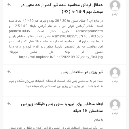
حداقل آرماتور محاسبه شده تیر، کمتر از حد معین در
مبحث نهم 9-14-5 (92)
0پاسخ
در سازه ای 2 طبقه، ستون ها 30 * 30 بوده و تیرها هم 30 * 40 لحاظ شده
است. مقدار آرماتور طولی تیر با در نظر گرفتن رابطه 9-14-5-2-1 و
Asmin=pmin*b*d خیلی کمتر است. pmin=0.0035
Asmin=0.0035*30*(40-5)=3.675 عددی که در مقادیر مقاطع پایین
تیرها بوسیله نرم افزار محاسبه شده از عدد حاصله بالا خیلی کمتر است. در
این موقعیت چه نظر تخصصی دارید؟ چطور باید اقدام کرده و ادامه داد؟
ممنون از توجه تان. عکس مربوطه:
https://s6.uupload.ir/files/2022-09-07_copy_f0t3.jpg
تیر ریزی در ساختمان بتنی
سلام تو یه ساختمان بتنی یک قسمت از سقف اشتباها تیرریزی نشده و پوتر
1پاسخ
ها اجرا شده . الان برای تیر ریزی اون قسمت چیکار میشه کرد؟
ابعاد منطقی برای تیرو و ستون بتنی طبقات زیرزمین
ساختمان 15 طبقه
1پاسخ
با سلام
من یک ساختمان اسکلت بتن در ایتبس طراحی کردم و فقط با ابعاد ستون