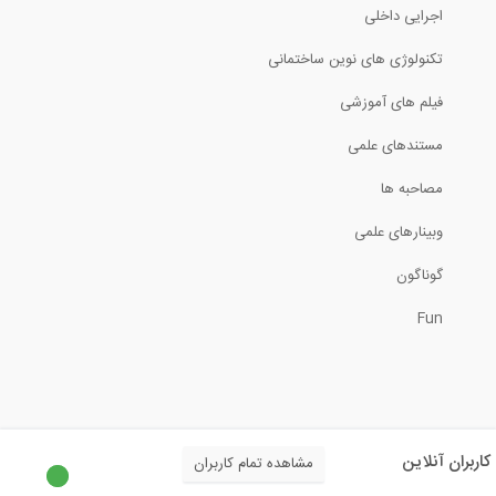
اجرایی داخلی
طراحی دال RCC در نرم افزار ETABS 2016-...
تکنولوژی های نوین ساختمانی
فیلم های آموزشی
12:25
مستندهای علمی
آنالیز طیف پاسخ در نرم افزار ETABS 2015
مصاحبه ها
17:44
وبینارهای علمی
نکاتی از ناپایداری سازه های فضاکار از...
گوناگون
Fun
5:00
تحلیل سازه، روش مقطع (ترجمه و دوبله...
4:42
کاربران آنلاین
مشاهده تمام کاربران
جابجایی عرشه پل فوق تحت بار زلزله در...