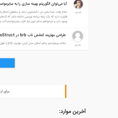
آیا می‌توان الگوریتم بهینه سازی را به سایزموا
سلام وقت شما بخیر من دانشجوی ارشد و مشغول انجام پایان‌نا
0پاسخ
وجود دارد و میخواهم بدانم توی نرم افزار سایزمواستراکت چط
طراحی مهاربند کمانش تاب brb در SeismoStruct
سلام میخواستم بدانم امکان مدل کردن مهاربند brb با طول کوتاه در برنامه SeismoStruct وجود داره یا نه ؟
0پاسخ
برای ار
آخرین موارد: