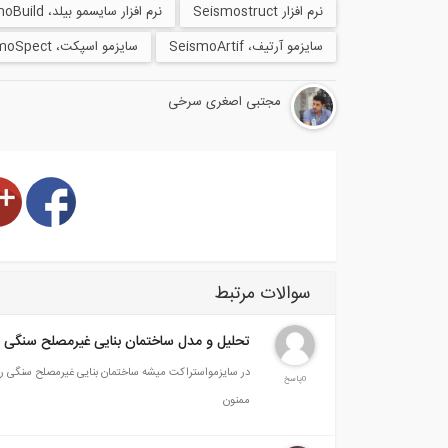
نرم افزار Seismostruct
نرم افزار سایسمو بیلد، SeismoBuild
سایزمو آرتیف، SeismoArtif
سایزمو اسپکت، SeismoSpect
مجتبی اصغری سرخی
سوالات مرتبط
تحلیل و مدل ساختمان بنایی غیرمصلح سنگی د
در سایزمواستراکت میشه ساختمان بنایی غیرمصلح سنگی را 
0پاسخ
ممنون