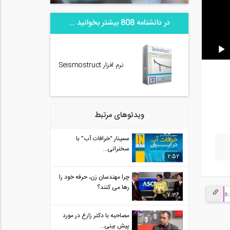
در دانشنامه 808 بیشتر بخوانید ...
نرم افزار Seismostruct
ویدئوهای مرتبط
سمینار "خرافات آب" با
سخنرانی...
2:52
چرا مهندسان زن، حرفه خود را
رها می کنند؟
7:36
مصاحبه با دکتر زارع در مورد
پیش بینی...