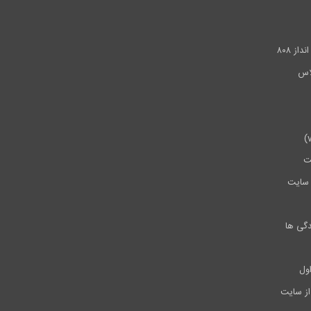
.
ز ۸۰۸
ت
سایت
دگی ها
ول
از سایت