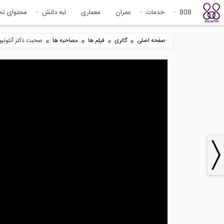
808
خدمات
عمران
معماری
لبه دانش
محتوای ت
»
»
»
»
صفحه اصلی
گالری
فیلم ها
مصاحبه ها
صحبت دكتر آنتونيو از مديران شركت Seismosoft در ار
6
2:52
سمینار "خرافات آب" با سخنرانی...
چرا
می 
6:14