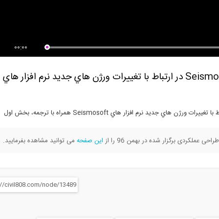
 انتقال تجربه (مهندس
غلبه بر موانع موجود بر سر راه نوآوری
صدر)، جداساز...
00:00
صحبت دكتر آنتونيو از مديران شركت Seismosoft در ارتباط با تغييرات ورژن هاي جديد نرم افزار هاي
 عملکردی برگزار شده در بهمن 96 را از
این صفحه
می توانید مشاهده بفرمایید.