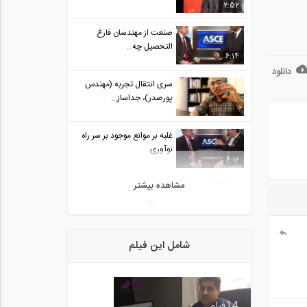
2:52
صنعت از مهندسان فارغ
التحصیل چه...
6:14
دانلود
سری انتقال تجربه (مهندس
پورصدر)، جداساز...
غلبه بر موانع موجود بر سر راه
نوآوری
6:12
مشاهده بیشتر
سری انتقال تجربه (مهندس
پورصدر)، تفاوت...
فیلم معرفی رشته عمران-
شامل این فیلم
گرایش سازه (ترجمه...
2:00
شرکت افزون بتن کیمیا،
14
فیلم
بازدید از...