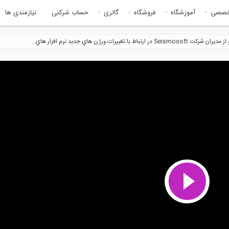
خصصی
آموزشگاه
فروشگاه
گالری
حساب شرکتی
نیازمندی ها
تباط با تغييرات ورژن هاي جديد نرم افزار هاي...
2:52
7:3
 مهندسان زن، حرفه خود را رها
مصاحبه با دکتر زارع در مورد پیش
کنند؟
بینی...
6:12