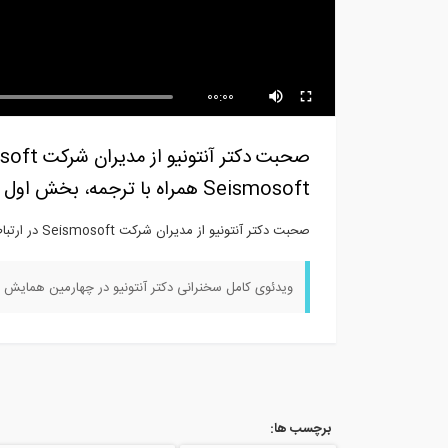
صنعت از مهندسان فارغ التحصیل
سری
چه...
پور
00:00
Seismosoft همراه با ترجمه، بخش اول
صحبت دكتر آنتونيو از مديران شركت Seismosoft در ارتباط با تغييرات ورژن هاي جديد نرم افزار هاي Seismosoft همراه با ترجمه، بخش اول
ویدئوی کامل سخنرانی دکتر آنتونیو در چهارمین همایش طراحی
برچسب ها: