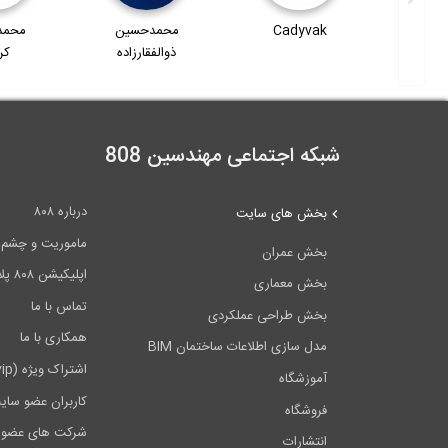
Bud
Cadyvak
محمدحسین
محمد
ذوالفقارزاده
کر
شبکه اجتماعی مهندسین 808
درباره ۸۰۸
بخش های سایت
ماموریت و چشم اندا
بخش عمران
اپلیکیشن ۸۰۸ پلاس
بخش معماری
تماس با ما
بخش طراحی عملکردی
همکاری با ما
مدل سازی اطلاعات ساختمان BIM
اشتراک ویژه (vip)
آموزشگاه
کاربران عضو سای
فروشگاه
شرکت های عضو 
انتشارات