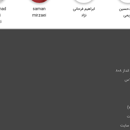
حسین
ابراهیم فرحانی
saman
mad
یمی
نژاد
mirzaei
i
i
.
ز ۸۰۸
ت
سایت