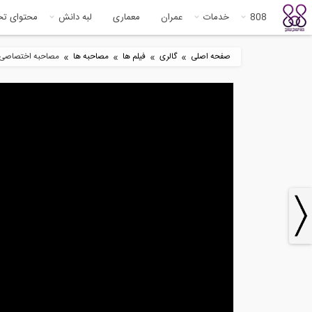
808
خدمات
عمران
معماری
لبه دانش
محتوای ت
»
»
»
»
صفحه اصلی
گالری
فیلم ها
مصاحبه ها
مصاحبه اختصاصی با جن
2
26:45
مصاحبه اختصاصی موسسه ۸۰۸ با
از 
دکتر...
2
5:07