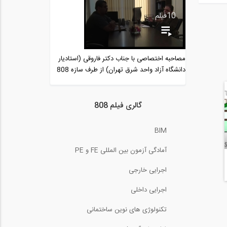
مستند فعالیت های تیم 808
10
فیلم
25:17
معرفی گواهینامه‌های جدید
808 مبتنی بر...
مصاحبه اختصاصی با جناب دکتر فاروقی (استادیار
1:53
دانشگاه آزاد واحد شرق تهران) از طرف سازه 808
گفت و گوی کاوه مدنی با
شبکه CBC کانادا...
9:06
گالری فیلم 808
ساخت دیوار با بلوک های
بتنی (ترجمه و...
BIM
8:43
آمادگی آزمون بین المللی FE و PE
Identifying Engineering
Career...
اجرایی خارجی
3:44
اجرایی داخلی
چگونه پروفایل لینکدین خود
را تنظیم کنیم...
تکنولوژی های نوین ساختمانی
7:04