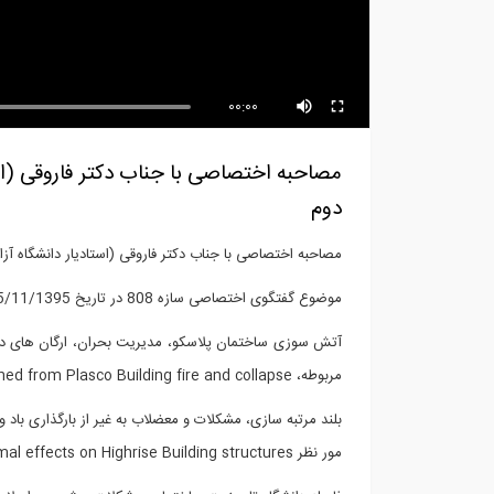
معرفی قابلیت های نسخه جدید
اپلیکیشن 808...
داس
00:00
دوم
مصاحبه اختصاصی با جناب دکتر فاروقی (استادیار دانشگاه آزاد واحد
موضوع گفتگوی اختصاصی سازه 808 در تاریخ 15/11/1395:
مربوطه، Lessons learned from Plasco Building fire and collapse
بلند مرتبه سازی، مشکلات و معضلاب به غیر از بارگذاری باد و
مور نظر Progressive Collapse-Fire Loading on Structures-Blasting and thermal effects on Highrise Building structures