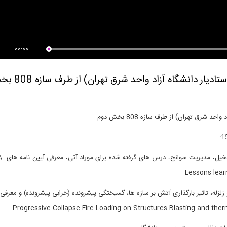
ویدیوکست داستان من- شماره 1:
10 مورد از ویژگی های متمایز
تان...
پروفایل...
00:00
مصاحبه اختصاصی با جناب دکتر فاروقی (استادیار دانشگاه آ
 شرق تهران) از طرف سازه 808 بخش دوم
آتش سوزی ساختما
 زلزله، تاثیر بارگذاری آتش بر سازه ها، گسیختگی پیشرونده (خرابی پیشرونده) و معرفی 