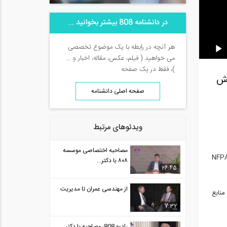
در دانشنامه 808 بیشتر بخوانید ...
هر آنچه در رابطه با یک موضوع تخصصی
می خواهید ( فیلم، عکس، مقاله، اخبار و ...
)، فقط در یک صفحه
زاد واحد شرق تهران) از طرف سازه 808 بخش
صفحه اصلی دانشنامه
ویدئوهای مرتبط
مصاحبه اختصاصی موسسه
ن پلاسکو، مدیریت بحران، ارگان های دخیل، مدیریت سوانح، درس های گرفته شده برای موراد آتی، معرفی آیین نامه های NFPA
۸۰۸ با دکتر...
26:45
از مهندسی عمران تا مدیریت
منابع
7:32
رادیو 808: مصاحبه با دکتر