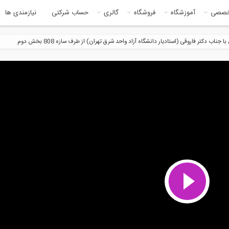
خصصی
آموزشگاه
فروشگاه
گالری
حساب شرکتی
نیازمندی ها
اب دکتر فاروقی (استادیار دانشگاه آزاد واحد شرق تهران) از طرف سازه 808 بخش دوم
81:41
7:3
مهندسی عمران تا مدیریت
رادیو 808: مصاحبه با دکتر نعمت
حسنی عضو...
8:33
30:1