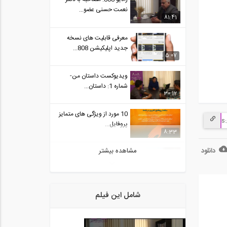
نعمت حسنی عضو...
81:41
معرفی قابلیت های نسخه
جدید اپلیکیشن 808...
5:07
ویدیوکست داستان من-
شماره 1: داستان...
30:12
10 مورد از ویژگی های متمایز
پروفایل...
8:33
مشاهده بیشتر
دانلود
قسمتی از پشت صحنه
مستند فعالیت های 808
1:17
فیلم معرفی وبسایت 808
شامل این فیلم
شبکه مجازی...
2:52