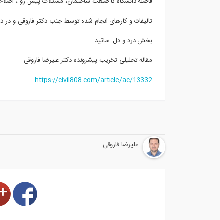
فاصله دانشگاه تا صنعت ساختمان، مشکلات پیش رو ، اصلا
تالیفات و کارهای انجام شده توسط جناب دکتر فاروقی و در د
بخش درد و دل اساتید
مقاله تحلیلی تخریب پیشرونده دکتر علیرضا فاروقی
https://civil808.com/article/ac/13332
علیرضا فاروقی