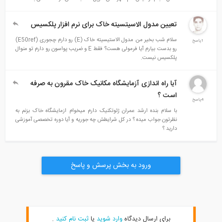
تعیین مدول الاسیتسیته خاک برای نرم افزار پلکسیس
سلام شب بخیر من مدول الاستیسیته خاک (E) رو دارم چجوری (E50ref)
1پاسخ
رو بدست بیارم آیا فرمولی هست؟ فقط E و ضریب پواسون رو دارم تو منوال
پلکسیس نیست.
آیا راه اندازی آزمایشگاه مکانیک خاک مقرون به صرفه
است ؟
4پاسخ
با سلام بنده ارشد عمران ژئوتکنیک دارم میخوام ازمایشگاه خاک بزنم به
نظرتون جواب میده ؟ در کل شرایطش چه جوریه و آیا دوره تخصصی آموزشی
دارید ؟
ورود به بخش پرسش و پاسخ
برای ارسال دیدگاه
وارد شوید
یا
ثبت نام کنید
.