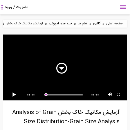
»
»
»
»
صفحه اصلی
گالری
فیلم ها
فیلم های آموزشی
آزمایش مکانیک خاک بخش Analysis of Grain Size Distribution-Grain Size Analysis
5:19
4:03
77:41
پنج مفهوم کاربردی در
نحوه دانلود و نصب نرم
طراحی دیوارهای برشی
پایداری
افزار SAFE 2016...
بنایی با استفاده از...
5:07
92:09
4:49
00:00
00:00
چالش های طراحی و
طراحی فولادهای ضدزنگ
چالش های طراحی و
اجرای ساختمان های...
سازه‌ای- قسمت اول
اجرای ساختمان های...
آزمایش مکانیک خاک بخش Analysis of Grain
Size Distribution-Grain Size Analysis