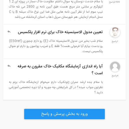
با سلام خدمت دوستان یه سوال داشتم مقاومت خاک مجاز در پروژه ای 1.2
2530پاسخ
کیلوگرم بر سانتی متر مربع هست طبق آیین نامه ی 2800 می شه خاک
تیپ سوم اما از نظر آیین نامه هایی مثل فما این نوع خاک میشه B یا C
محل انجام ازمایش هم شهرستان سرپل ذهاب استان کرمانشاه می باشد
تعیین مدول الاسیتسیته خاک برای نرم افزار پلکسیس
سلام شب بخیر من مدول الاستیسیته خاک (E) رو دارم چجوری (E50ref)
1پاسخ
رو بدست بیارم آیا فرمولی هست؟ فقط E و ضریب پواسون رو دارم تو منوال
پلکسیس نیست.
آیا راه اندازی آزمایشگاه مکانیک خاک مقرون به صرفه
است ؟
4پاسخ
با سلام بنده ارشد عمران ژئوتکنیک دارم میخوام ازمایشگاه خاک بزنم به
نظرتون جواب میده ؟ در کل شرایطش چه جوریه و آیا دوره تخصصی آموزشی
دارید ؟
ورود به بخش پرسش و پاسخ