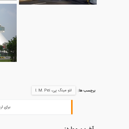
لئو مینگ پی، I. M. Pei
برچسب ها:
برای ار