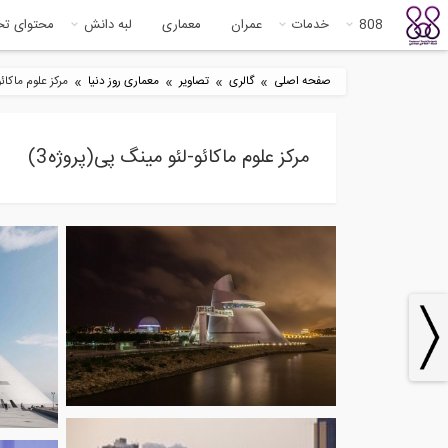
808
خدمات
عمران
معماری
لبه دانش
محتوای ت
»
»
»
»
صفحه اصلی
گالری
تصاویر
معماری روز دنیا
مرکز علوم ماکائو
مرکز علوم ماکائو-لئو مینگ پی(پروژه3)