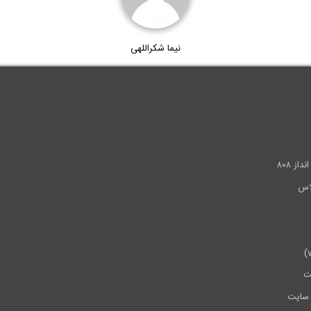
نیما شکراللهی
.
ز ۸۰۸
ت
سایت