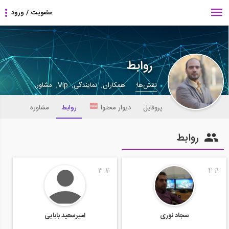
روابط
نقش‌ها:
همکاران, نمایندگی, Vip, مشاور,
پروفایل
دیوار محتوا
روابط
مشاوره
روابط
3
#
4
#
سجاد نوری
امیرسعید بابایی