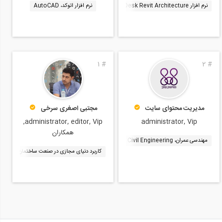
نرم افزار AutoDesk Revit Architecture
نرم افزار Autodesk Revit Structure
نرم افزار اتوکد، AutoCAD
نرم افزا
1
#
2
#
مدیریت محتوای سایت
مجتبی اصغری سرخی
administrator, editor, Vip,
administrator, Vip
همکاران
مهندسی عمران، Civil Engineering
مهندسی معماری، Architectural Engineering
کاربرد دنیای مجازی در صنعت ساختمان