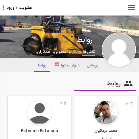
روابط
نقش‌ها:
کاربر معمولی, همکاران,
پروفایل
دیوار محتوا
روابط
روابط
9
#
10
#
محمد فرمانيان
Fatemeh Esfahani