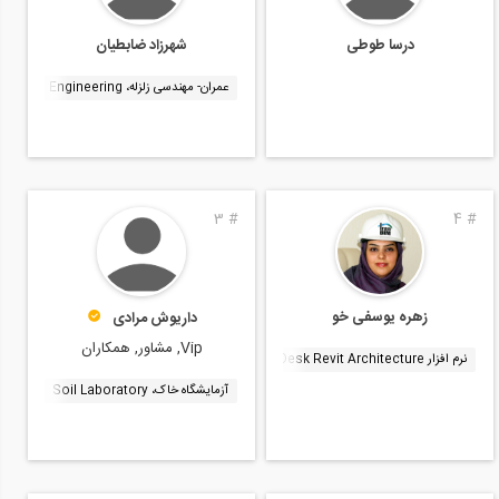
درسا طوطی
شهرزاد ضابطیان
عمران- مهندسی زلزله، Earthquake Engineering
3
#
4
#
زهره یوسفی خو
داريوش مرادی
Vip, مشاور, همکاران
نرم افزار AutoDesk Revit Architecture
نرم افزار Autodesk Revit Structure
نرم 
آزمایشگاه خاک، Soil Laboratory