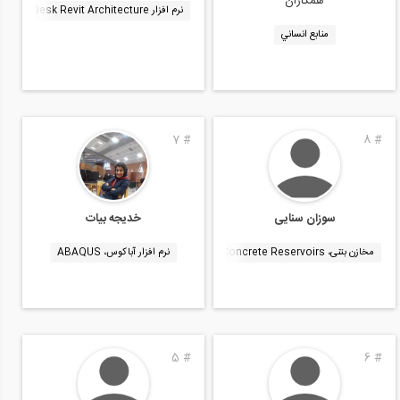
همکاران
نرم افزار AutoDesk Revit Architecture
منابع انساني
7
#
8
#
سوزان سنایی
خدیجه بیات
مخازن بتنی، Concrete Reservoirs
نرم افزار آباکوس، ABAQUS
5
#
6
#