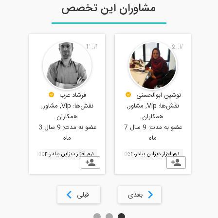
 این تخصص
2
#:
3
#:
4
#:
امیرحسین
فرشاد عرب
امیر تبادکانی
نقش‌ها:
Vip, مشاور,
نقش‌ها:
Vip, مشاور,
همکاران
همکاران
نقش‌ها:
عضو به مدت:
9 سال 3
عضو به مدت:
8 سال
همک
ماه
10 ماه
عضو به مد
م
نرم افزار دیزاین بیلدر، DesignBuilder
نرم افزار دیزاین بیلدر، DesignBuilder
نرم افزار دیزاین بی
قبلی