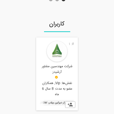
ربران
ندسین مشاور
رشیدز
Vip, همکاران
مدت:
8 سال 6
ماه
بیلدر، DesignBuilder