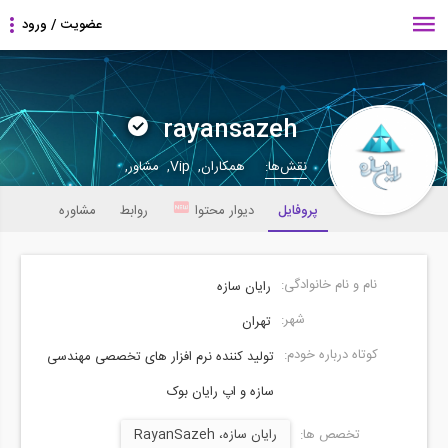
rayansazeh
نقش‌ها:
همکاران, Vip, مشاور,
پروفایل
دیوار محتوا
روابط
مشاوره
نام و نام خانوادگی:
رایان سازه
شهر:
تهران
کوتاه درباره خودم:
تولید کننده نرم افزار های تخصصی مهندسی
سازه و اپ رایان بوک
تخصص ها:
رایان سازه، RayanSazeh