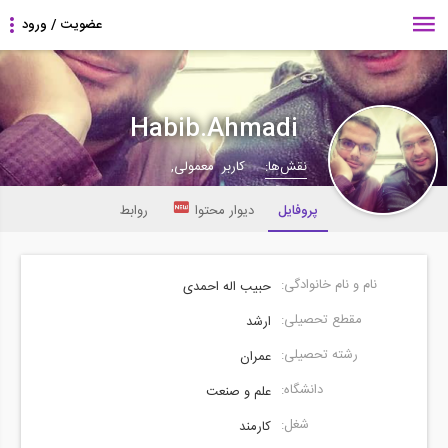
Habib.Ahmadi
نقش‌ها:
کاربر معمولی,
پروفایل
دیوار محتوا
روابط
نام و نام خانوادگی:
حبیب اله احمدی
مقطع تحصیلی:
ارشد
رشته تحصیلی:
عمران
دانشگاه:
علم و صنعت
شغل:
کارمند