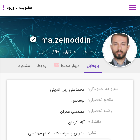
ma.zeinoddini
نقش‌ها:
همکاران, Vip, مشاور,
پروفایل
دیوار محتوا
روابط
مشاوره
نام و نام خانوادگی:
محمدعلی زین الدینی
مقطع تحصیلی:
لیسانس
رشته تحصیلی:
مهندسی عمران
دانشگاه:
آزاد کرمان
شغل:
مدرس و مولف کتب نظام مهندسی