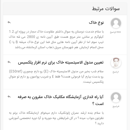
بیان موارد حذف خطا تحت عنوان نکته‌ها در متن آزمایش‌ها
سوالات مرتبط
ارائه دستورالعمل آزمایش‌های قابل انجام و بروزرسانی با توجه به
نوع خاک
استانداردها
با سلام خدمت دوستان یه سوال داشتم مقاومت خاک مجاز در پروژه ای 1.2
2530پاسخ
کیلوگرم بر سانتی متر مربع هست طبق آیین نامه ی 2800 می شه خاک
تیپ سوم اما از نظر آیین نامه هایی مثل فما این نوع خاک میشه B یا C
محل انجام ازمایش هم شهرستان سرپل ذهاب استان کرمانشاه می باشد
تعیین مدول الاسیتسیته خاک برای نرم افزار پلکسیس
سلام شب بخیر من مدول الاستیسیته خاک (E) رو دارم چجوری (E50ref)
1پاسخ
رو بدست بیارم آیا فرمولی هست؟ فقط E و ضریب پواسون رو دارم تو منوال
پلکسیس نیست.
آیا راه اندازی آزمایشگاه مکانیک خاک مقرون به صرفه
است ؟
4پاسخ
با سلام بنده ارشد عمران ژئوتکنیک دارم میخوام ازمایشگاه خاک بزنم به
نظرتون جواب میده ؟ در کل شرایطش چه جوریه و آیا دوره تخصصی آموزشی
دارید ؟