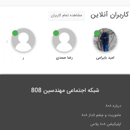
اربران آنلاین
مشاهده تمام کاربران
رضا صمدی
ر
BuddyZHot
شبکه اجتماعی مهندسین 808
درباره ۸۰۸
ماموریت و چشم انداز ۸۰۸
اپلیکیشن ۸۰۸ پلاس