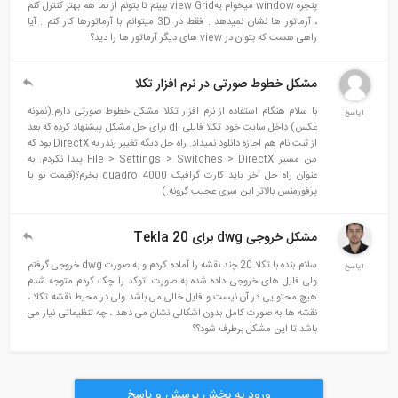
پنجره window میخوام یهview Grid ببینم تا بتونم از نما هم بهتر کنترل کنم
، آرماتور ها نشان نمیدهد . فقط در 3D میتوانم با آرماتورها کار کنم . آیا
راهی هست که بتوان در view های دیگر آرماتور ها را دید؟
مشکل خطوط صورتی در نرم افزار تکلا
با سلام هنگام استفاده از نرم افزار تکلا مشکل خطوط صورتی دارم.(نمونه
1پاسخ
عکس) داخل سایت خود تکلا فایلی dll برای حل مشکل پیشنهاد کرده که بعد
از ثبت نام هم اجازه دانلود نمیداد. راه حل دیگه تغییر رندر به DirectX بود که
من مسیر File > Settings > Switches > DirectX پیدا نکردم. به
عنوان راه حل آخر باید کارت گرافیک quadro 4000 بخرم؟(قیمت نو یا
پرفورمنس بالاتر این سری عجیب گرونه.)
مشکل خروجی dwg برای Tekla 20
سلام بنده با تکلا 20 چند نقشه را آماده کردم و به صورت dwg خروجی گرفتم
1پاسخ
ولی فایل های خروجی داده شده به صورت اتوکد را چک کردم متوجه شدم
هیچ محتوایی در آن نیست و فایل خالی می باشد ولی در محیط نقشه تکلا ،
نقشه ها به صورت کامل بدون اشکالی نشان می دهد ، چه تنظیماتی نیاز می
باشد تا این مشکل برطرف شود؟؟
ورود به بخش پرسش و پاسخ