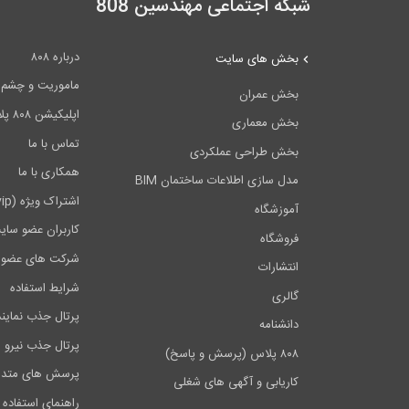
شبکه اجتماعی مهندسین 808
درباره ۸۰۸
بخش های سایت
ماموریت و چشم اندا
بخش عمران
اپلیکیشن ۸۰۸ پلاس
بخش معماری
تماس با ما
بخش طراحی عملکردی
همکاری با ما
مدل سازی اطلاعات ساختمان BIM
اشتراک ویژه (vip)
آموزشگاه
کاربران عضو سای
فروشگاه
شرکت های عضو 
انتشارات
شرایط استفاده
گالری
پرتال جذب نماین
دانشنامه
پرتال جذب نیرو
۸۰۸ پلاس (پرسش و پاسخ)
پرسش های متدا
کاریابی و آگهی های شغلی
راهنمای استفاده 