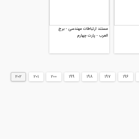
مستند ارتباطات مهندسی - برج
العرب - پارت چهارم
202
201
200
199
198
197
196