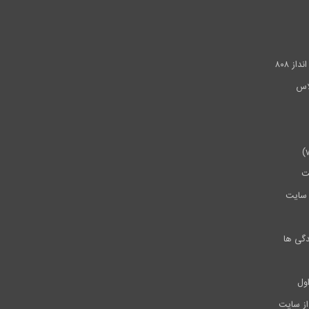
.
ز ۸۰۸
ت
سایت
دگی ها
ول
از سایت