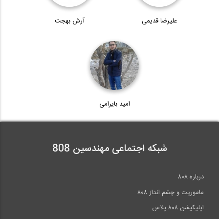
9:12
آمادگی آزمون بین المللی FE و PE بخش...
علیرضا قدیمی
آرش بهجت
38
آمادگی آزمون بین المللی FE و PE سری...
10:13
9:19
آمادگی آزمون بین المللی FE و PE بخش...
39
آمادگی آزمون بین المللی FE و PE سری...
07:49
امید بایرامی
10:38
آمادگی آزمون بین المللی FE و PE بخش...
40
08:19
شبکه اجتماعی مهندسین 808
>>
انتها »
درباره ۸۰۸
ماموریت و چشم انداز ۸۰۸
اپلیکیشن ۸۰۸ پلاس