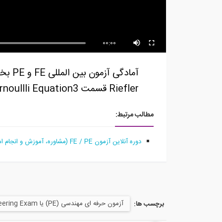
00:00
Riefler قسمت Bernoullli Equation3 مکانیک سیالات 15 - معادله برنولی (ادامه)_2
مطالب مرتبط:
دوره آنلاین آزمون FE / PE (مشاوره، آموزش و انجام امور ثبت نام و ارزیابی متقاضیان آزمونهای موسسه NCEES آمریکا)
آزمون حرفه ای مهندسی (PE) یا Profasional Engineering Exam
برچسب ها: