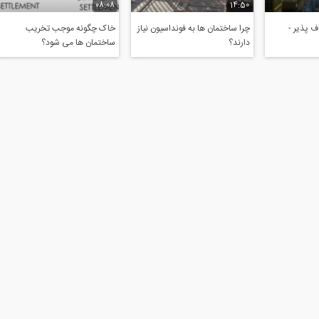
08:08
14:50
 پذیر -
چرا ساختمان ها به فونداسیون نیاز
خاک چگونه موجب تخریب
دارند؟
ساختمان ها می شود؟