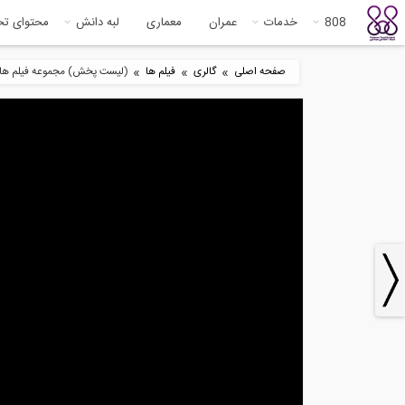
808
خدمات
عمران
معماری
لبه دانش
محتوای ت
»
»
»
صفحه اصلی
گالری
فیلم ها
(لیست پخش) مجموعه فیلم های آم