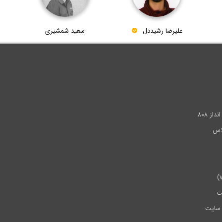
علیرضا رشیددل
سعید شمشیری
.
ز ۸۰۸
ت
سایت