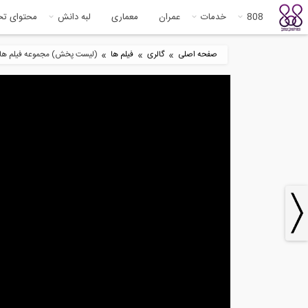
808
خدمات
عمران
معماری
لبه دانش
محتوای ت
»
»
»
صفحه اصلی
گالری
فیلم ها
(لیست پخش) مجموعه فیلم های مهندسی سازه DartmouthX (ترج