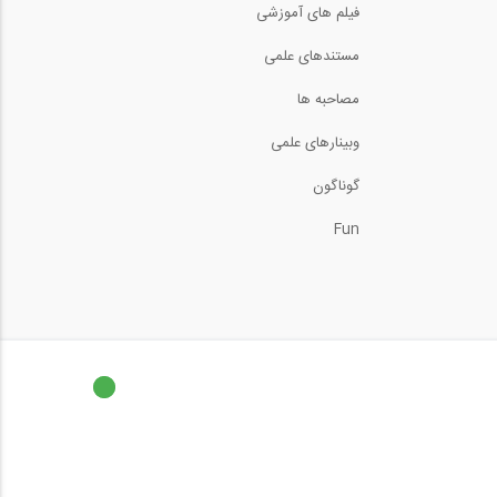
فیلم های آموزشی
خط تاثیر عکس العملِ‌
مستندهای علمی
تیرهای معین...
11:06
مصاحبه ها
حل سوال ۵۸ تحلیل سازه
وبینارهای علمی
آزمون ورود به...
1:56
گوناگون
حل سوال ۵۱ پی آزمون ورود
به حرفه...
Fun
1:05
حل سوال ۴۲ بتن آزمون
ورود به حرفه...
2:04