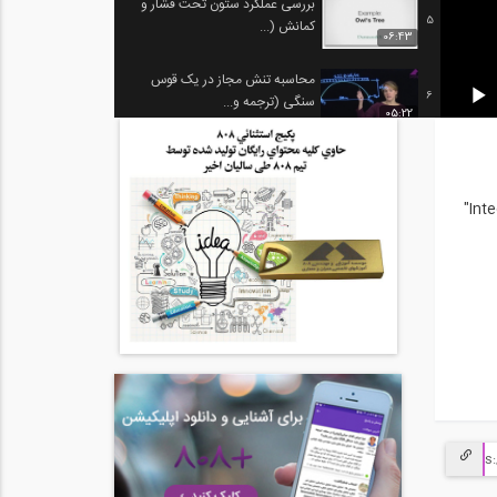
بررسی عملکرد ستون تحت فشار و
5
کمانش (...
06:43
محاسبه تنش مجاز در یک قوس
6
سنگی (ترجمه و...
05:22
آنالیز و محاسبه بارها در پل های
7
معلق (...
09:27
سیستم‌های کش‌بستی یا ساختار کششی و فشردگی یا سازه تنسگریتی (به انگلیسی: Tensegrity) واژه‌ای ابداعی است که از ترکیب دو واژه "Integrity"
تیر چیست؟ (ترجمه و دوبله
8
اختصاصی موسسه...
09:29
چگونه یک سازه تنسگریتی یا
9
کش‌بستی...
07:26
تعیین معینی یا نامعینی در خرپاها
10
(ترجمه...
05:36
محاسبه بار باد در طره ها (ترجمه
11
و...
06:37