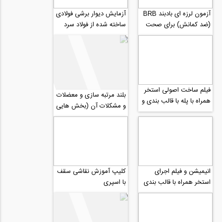
آزمون لرزه ای بادبند BRB
آزمایش دیوار برشی فولادی
(ضد کمانش) برای صحت
ساخته شده از فولاد سرد
سنجی عملکرد
نورد شده CFS
فیلم ساخت اصولی استخر
بلند مرتبه سازی و معضلات
همراه با پله با قالب بندی و
و مشکلات آن (بخش هایی
بتن ریزی
از مصاحبه رادیو808 با
جناب دکتر...
انیمیشن و فیلم اجرای
کلیپ آموزش نقاشی سقف
استخر همراه با قالب بندی
با اسپری
و آرماتورگذاری