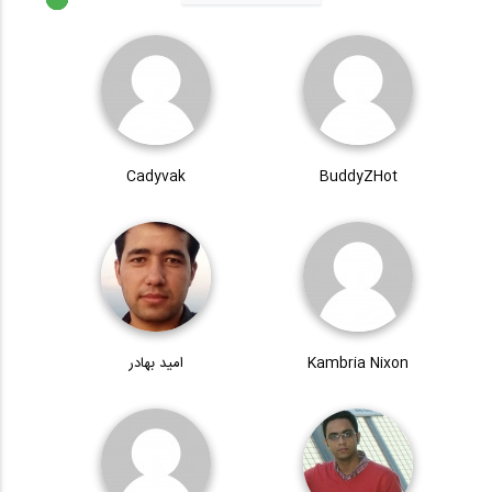
Cadyvak
BuddyZHot
Kambria Nixon
امید بهادر