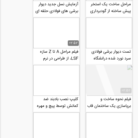
مراحل ساخت یک استخر
آزمایش نسل جدید دیوار
پیش ساخته از گودبرداری
برشی های فولادی حلقه ای
تا آب اندازی
شکل با کارایی بالاتر نسبت
به...
02:52
تست دیوار برشی فولادی
فیلم مراحل A تا Z سازه
سرد نورد شده درانشگاه
LSF، از طراحی در نرم
برکلی امریکا
افزار، سایز بندی، فرمان به
دستگاه و...
02:52
فیلم نحوه ساخت و
کلیپ نصب بادبند ضد
برپاسازی یک ساختمان قاب
کمانش توسط پیچ و مهره
فولادی سبم LSF دو طبقه
در لس آنجلس