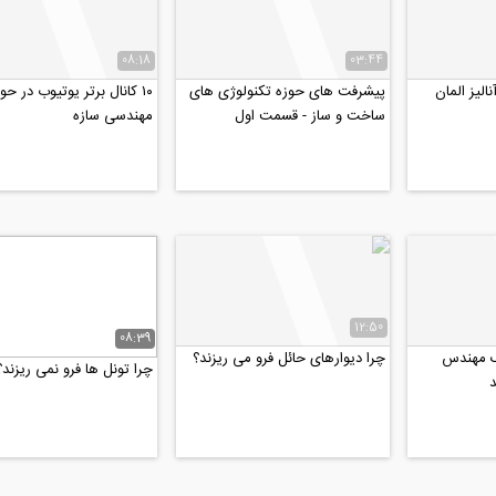
08:18
03:44
نالیز المان
پیشرفت های حوزه تکنولوژی های
۱۰ کانال برتر یوتیوب در حو
ساخت و ساز - قسمت اول
مهندسی سازه
12:50
08:39
ک مهندس
چرا دیوارهای حائل فرو می ریزند؟
چرا تونل ها فرو نمی ریزند؟
د