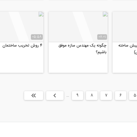
05:58
08:01
یش ساخته
چگونه یک مهندس سازه موفق
۴ روش تخریب ساختمان
)
باشیم؟
5
6
7
8
9
…
بعدی
انتها »