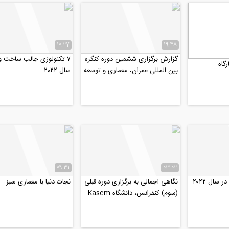
10:27
19:48
گزارش برگزاری ششمین دوره کنگره
۷ تکنولوژی جالب ساخت و 
گاه
بین المللی عمران، معماری و توسعه
سال ۲۰۲۲
شهری، آذر ۹۸
09:31
03:02
نگاهی اجمالی به برگزاری دوره قبلی
نجات دنیا با معماری سبز
(سوم) کنفرانس، دانشگاه Kasem
Bundit بانکوک