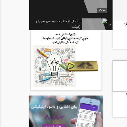
05:00
ارائه ای از دکتر محمود هریسچیان
زه
3
(هیئت...
40:44
مدل سازی سازه های فضاکار
4
04:50