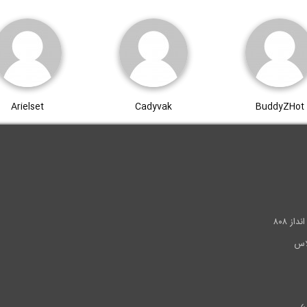
Arielset
Cadyvak
BuddyZHot
.
ز ۸۰۸