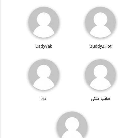
Cadyvak
BuddyZHot
صائب ملکی
ap