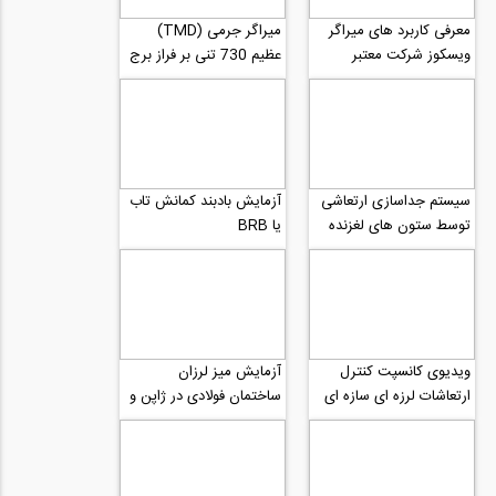
معرفی کاربرد های میراگر
میراگر جرمی (TMD)
ویسکوز شرکت معتبر
عظیم 730 تنی بر فراز برج
Taylor
تایپه 101
سیستم جداسازی ارتعاشی
آزمایش بادبند کمانش تاب
توسط ستون های لغزنده
یا BRB
خود مرکز گرا
ویدیوی کانسپت کنترل
آزمایش میز لرزان
ارتعاشات لرزه ای سازه ای
ساختمان فولادی در ژاپن و
توسط میراگر جرمی تنظیم
تشکیل مفاصل پلاستیک
شده فعال یا...
قسمت دوم