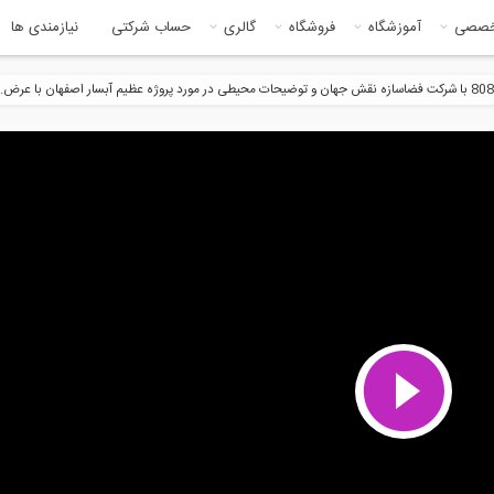
خصصی
آموزشگاه
فروشگاه
گالری
حساب شرکتی
نیازمندی ها
60:00
5:1
رادیو808 شماره 82= مصاحبه با
شرکت بی ستون سازان ایریک،
ان...
بازدید از...
13:04
60:0