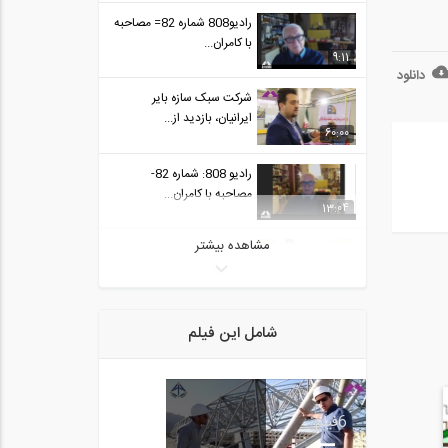
رادیو808 شماره 82= مصاحبه
با کامران...
9:11
دانلود
شرکت سبک سازه بایر
ایرانیان، بازدید از...
60:00
رادیو 808: شماره 82-
مصاحبه با کامران...
13:04
مشاهده بیشتر
شرکت هبلکس آستان قدس
رضوی ، بازدید از...
60:00
ایجاد جوامع پایدار، نقش
شامل این فیلم
مهندسان عمران-...
7:21
شرکت عمران نوبون، بازدید از
6
فیلم
نمایشگاه...
60:00