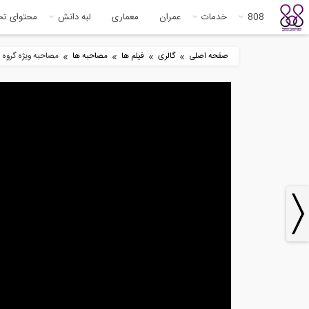
808
خدمات
عمران
معماری
لبه دانش
محتوای ت
»
»
»
»
صفحه اصلی
گالری
فیلم ها
مصاحبه ها
مصاحبه ویژه گروه 808 با شرکت فضاسازه نقش جهان و توضیحات محیطی در مورد پروژه عظیم آبسار اصفهان با عرض...
4
60:00
شرکت آذرگام عایق ، بازدید از
نمایشگاه...
کامر
0
9:11