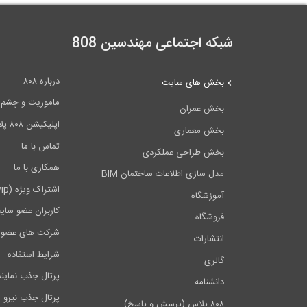
شبکه اجتماعی مهندسین 808
درباره ۸۰۸
بخش های سایت
ماموریت و چشم اندا
بخش عمران
اپلیکیشن ۸۰۸ پلاس
بخش معماری
تماس با ما
بخش طراحی عملکردی
همکاری با ما
مدل سازی اطلاعات ساختمان BIM
اشتراک ویژه (vip)
آموزشگاه
کاربران عضو سای
فروشگاه
شرکت های عضو 
انتشارات
شرایط استفاده
گالری
پرتال جذب نماین
دانشنامه
پرتال جذب نیرو
۸۰۸ پلاس (پرسش و پاسخ)