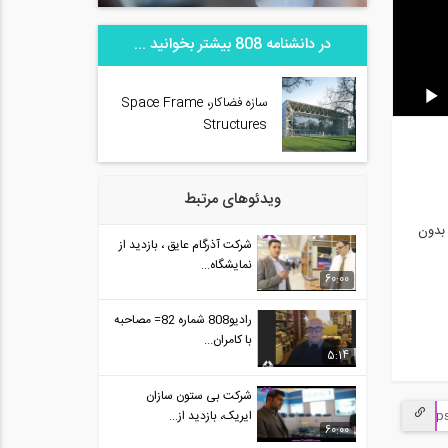
در دانشنامه 808 بیشتر بخوانید ...
سازه فضاکار، Space Frame
Structures
ویدئوهای مرتبط
 محیطی در مورد پروژه عظیم آبسار اصفهان با عرض طول بیش از 85 و 110 متر بدون
شرکت آذرگام عایق ، بازدید از
نمایشگاه...
60:00
رادیو808 شماره 82= مصاحبه
با کامران...
5:14
شرکت بی ستون سازان
ایریک، بازدید از...
60:00