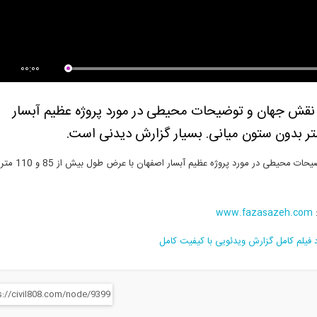
ت سبک سازه بایر ایرانیان، بازدید
رادیو 808: شماره 82- مصاحبه با
.
کامران...
00:00
با شرکت فضاسازه نقش جهان و توضیحات محیطی در مورد پروژه عظیم آبسار
مصاحبه ویژه گروه 808 با شرکت فضاسازه نقش جهان و توضیحات
www.fazasazeh.com
د فیلم کامل گزارش ویدئویی با کیفیت کامل