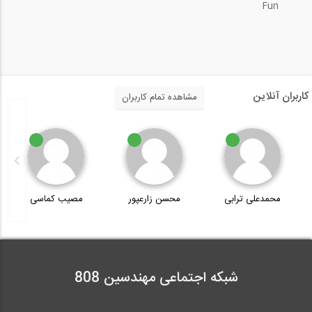
Fun
مستند فعالیت های تیم 808
25:17
محاسبه وزن مخصوص خشک خاک (ترجمه و
کاربران آنلاین
مشاهده تمام کاربران
دوبله...
6:42
معرفی گواهینامه‌های جدید 808 مبتنی بر...
محمدعلی ترابی
محسن زارعپور
مصیب کماسی
1:53
شبکه اجتماعی مهندسین 808