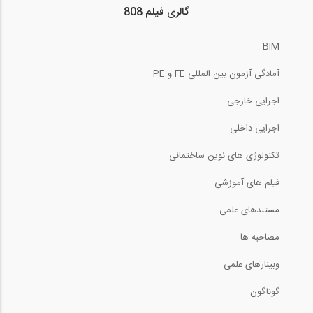
808...
گالری فیلم 808
5:07
BIM
ویدیوکست داستان من- شماره 1: داستان...
آمادگی آزمون بین المللی FE و PE
اجرایی خارجی
30:12
اجرایی داخلی
10 مورد از ویژگی های متمایز پروفایل...
تکنولوژی های نوین ساختمانی
8:33
فیلم های آموزشی
قسمتی از پشت صحنه مستند فعالیت های 808
مستندهای علمی
مصاحبه ها
1:17
وبینارهای علمی
فیلم معرفی وبسایت 808 شبکه مجازی...
گوناگون
2:52