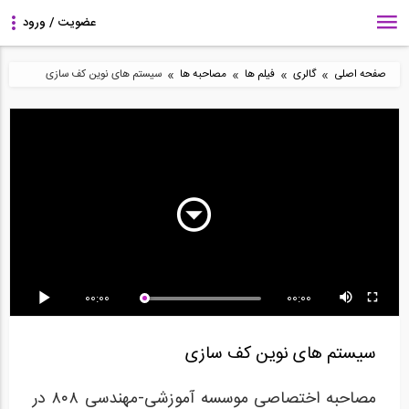
»
»
»
»
صفحه اصلی
گالری
فیلم ها
مصاحبه ها
سیستم های نوین کف سازی
6:43
5:00
11:04
برآورد آرماتور مورد نیاز در
مصاحبه با زاها حدید،
روش محاسبه مقدار مواد
یک تیر با...
معمار برجسته در...
تشکیل دهنده بتن...
7:32
26:45
5:01
00:00
00:00
طراحی دال های دو طرفه
مصاحبه اختصاصی
از مهندسی عمران تا
بتن آرمه با نرم...
موسسه ۸۰۸ با دکتر...
مدیریت
سیستم های نوین کف سازی
مصاحبه اختصاصی موسسه آموزشی-مهندسی ۸۰۸ در