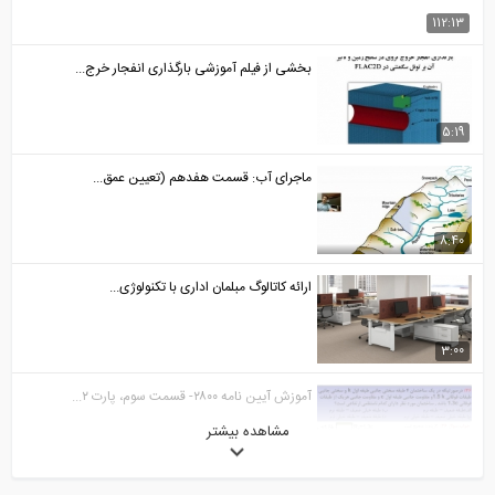
112:13
بخشی از فیلم آموزشی بارگذاری انفجار خرج...
5:19
ماجرای آب: قسمت هفدهم (تعیین عمق...
8:40
ارائه کاتالوگ مبلمان اداری با تکنولوژی...
3:00
آموزش آیین نامه ۲۸۰۰- قسمت سوم، پارت ۲...
مشاهده بیشتر
37:11