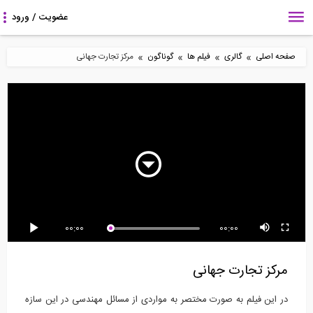
»
»
»
»
صفحه اصلی
گالری
فیلم ها
گوناگون
مرکز تجارت جهانی
8:40
5:19
112:13
آموزش آیین نامه ۲۸۰۰-
بخشی از فیلم آموزشی
ماجرای آب: قسمت
قسمت دوم (ویژه...
بارگذاری انفجار خرج...
هفدهم (تعیین عمق...
2:28
37:11
3:00
00:00
00:00
ارائه کاتالوگ مبلمان اداری
آموزش آیین نامه ۲۸۰۰-
مدل سازی سه بعدی با
با تکنولوژی...
قسمت سوم، پارت ۲...
استفاده از واقعیت...
مرکز تجارت جهانی
در این فیلم به صورت مختصر به مواردی از مسائل مهندسی در این سازه