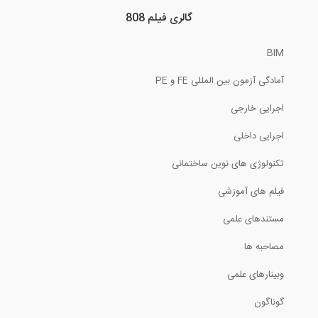
مدل سازی سه بعدی با استفاده از واقعیت...
گالری فیلم 808
2:28
BIM
آموزش مبحث دوازدهم مقررات ملی ساختمان،...
آمادگی آزمون بین المللی FE و PE
اجرایی خارجی
114:17
اجرایی داخلی
ارائه کاتالوگ مبلمان با تکنولوژی واقعیت...
تکنولوژی های نوین ساختمانی
فیلم های آموزشی
1:49
مستندهای علمی
آموزش مبحث سوم مقررات ملی ساختمان،...
مصاحبه ها
116:48
وبینارهای علمی
گوناگون
مصاحبه با استارتاپ قیاس در نمایشگاه بین...