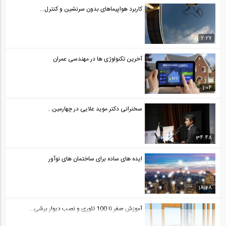
کاربرد هواپیماهای بدون سرنشین و کنترل...
2:27
آخرین تکنولوژی ها در مهندسی عمران
1:04
سخنرانی دکتر موید علایی در چهارمین...
34:48
ایده های ساده برای ساختمان های نوآور
18:28
آموزش صفر تا 100 تئوری و نصب دیوار برشی...