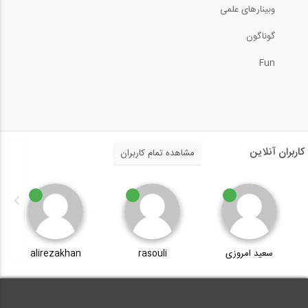
وبینارهای علمی
10 تکنولوژی ساخت و ساز که آینده مهندسی...
گوناگون
2:48
Fun
سخنرانی دکتر موید علایی در چهارمین...
34:49
ساخت بتنی با مقاومت فوق العاده بالا در...
کاربران آنلاین
مشاهده تمام کاربران
0:43
شهر هوشمند- نگاهی به سنگاپور، دوبی و...
سعید امروزی
rasouli
alirezakhan
3:30
فیلم ورکشاپ رایگان مقدمه ای بر طراحی...