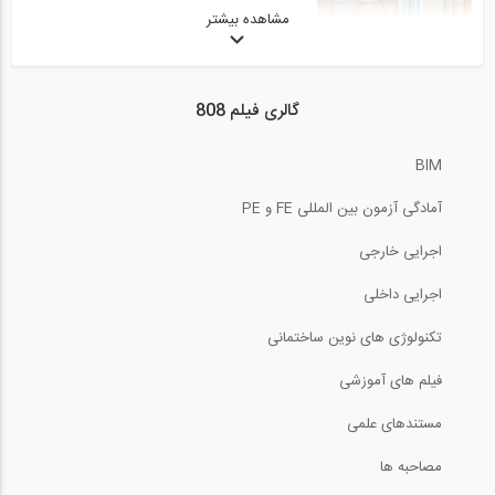
مشاهده بیشتر
15:15
آنچه شرکت های مهندسی باید در مورد...
گالری فیلم 808
31:08
BIM
معرفی هتل برج شهر رویاها کاری از زاها...
آمادگی آزمون بین المللی FE و PE
3:54
اجرایی خارجی
انیمیشن نحوه ساخت پل
اجرایی داخلی
تکنولوژی های نوین ساختمانی
3:05
فیلم های آموزشی
ایستادگی در برابر زلزله با نوعی بتن جدید
مستندهای علمی
1:25
مصاحبه ها