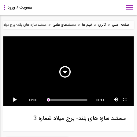
»
»
»
»
صفحه اصلی
گالری
فیلم ها
مستندهای علمی
مستند سازه های بلند- برج میلاد شم
مستند بزرگراه اتوبان آلمان
مستند ابرابزارها- تونل ها
مستند تخریب پل
MEGASTRUCTURES
"SUPER...
National...
Bridge...
00:00
00:00
مستند جا به جایی های
مستند تخریب پل
مستند جا به جایی های
مستند سازه های بلند- برج میلاد شماره 3
عظیم Giant...
MEGASTRUCTURES
عظیم "مخاطره...
Bridge...