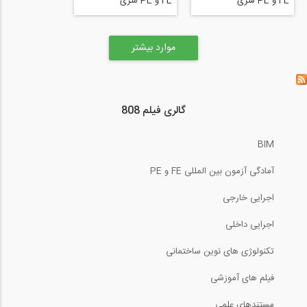
FE و PE سری
FE و PE سری
structure free بخش
structure free بخش
Moment Area
Moment Area
Method Example 3 -
Method Example 4
موارد بیشتر
Structural Analysis
(Part 1_2) -
Structural Analysis
گالری فیلم 808
BIM
آمادگی آزمون بین المللی FE و PE
اجرایی خارجی
اجرایی داخلی
تکنولوژی های نوین ساختمانی
فیلم های آموزشی
مستندهای علمی