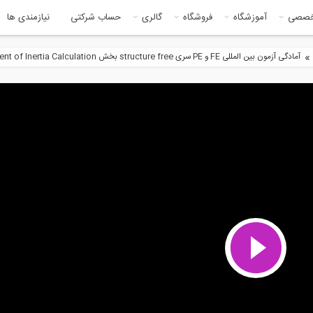
خصصی
آموزشگاه
فروشگاه
گالری
حساب شرکتی
نیازمندی ها
»
آمادگی آزمون بین المللی FE و PE سری structure free بخش Moment of Inertia Calculation
9:56
4:1
نیک سیالات پیشرفته از
آمادگی آزمون بین المللی FE و PE
Cambridge
سری...
6:54
8:4