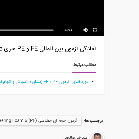
مکانیک سیالات پیشرفته از
Cambridge...
سری
00:00
آمادگی آزمون بین المللی FE و PE سری structure free بخش Moment of Inertia Calculation
مطالب مرتبط:
دوره آنلاین آزمون FE / PE (مشاوره، آموزش و انجام امور ثبت نام و ارزیابی متقاضیان آزمونهای موسسه NCEES آمریکا)
آزمون حرفه ای مهندسی (PE) یا Profasional Engineering Exam
برچسب ها:
علیرضا صالحین