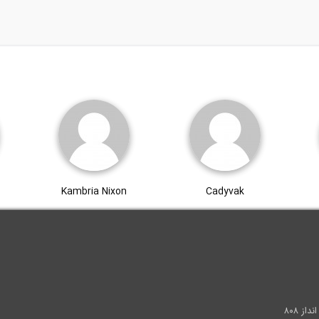
Kambria Nixon
Cadyvak
.
ز ۸۰۸