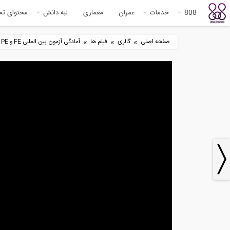
808
خدمات
عمران
معماری
لبه دانش
محتوای ت
»
»
»
صفحه اصلی
گالری
فیلم ها
آمادگی آزمون بین المللی FE و PE
8
13:25
آمادگی آزمون بین المللی FE و PE
مکا
سری...
...
5
3:22