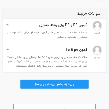
سوالات مرتبط
آزمون FE و PE برای رشته معماری
با سلام لطف میکنید سرفصل های آزمون حرفه ای برای رشته مهندسی
0پاسخ
معماری را بفرمائید. با سپاس.
ازمون fe & pe
سلام خواستم ببینم برای آزمون های fe &pe دورهای برای آمادگی دارید؟
0پاسخ
برای تطبیق دادن مدرک لیسانس و فوق لیسانس در کشور آمریکا و عضو
شدن در. سازمان نظام مهندسی آمریکا چیکار باید. کرد؟؟آیا میپذیرند؟؟
ورود به بخش پرسش و پاسخ