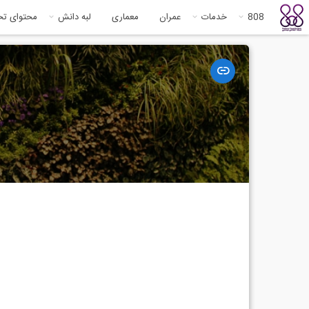
808
خدمات
عمران
معماری
لبه دانش
محتوای ت
مشاهده
وبسایت