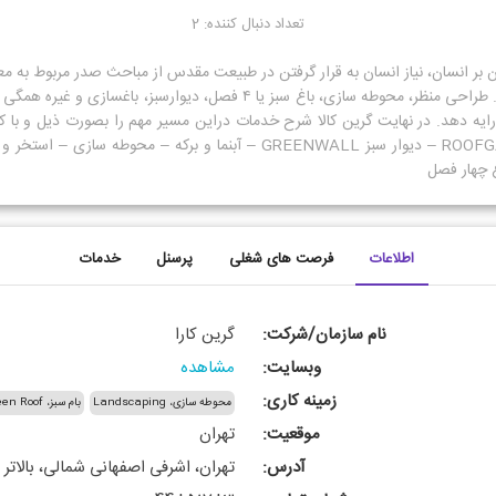
تعداد دنبال کننده: 2
مبانی معماری سبز در بر گیرنده تمامی این نیاز های روانیست. طراحی منظر، محوطه
ه دهد. در نهایت گرین کالا شرح خدمات دراین مسیر مهم را بصورت ذیل و با کیفی
میدهد: – طراحی منظر LANDSCAPE – بام سبز ROOFGARDEN – دیوار سبز EENWALL
غ چهار فصل
اطلاعات
فرصت های شغلی
پرسنل
خدمات
نام سازمان/شرکت:
گرین کارا
وبسایت:
مشاهده
زمینه کاری:
محوطه سازی، Landscaping
بام سبز، Green Roof
موقعیت:
تهران
Green building
معماری پایدار یا معماری سبز، Sustainable architecture or Green architecture
آدرس:
Greenhouse structures
باغ ایرانی، Persian Garden