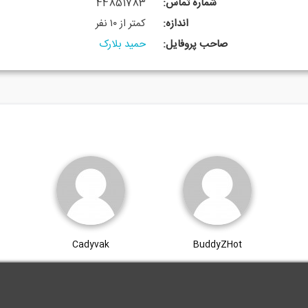
شماره تماس:
، واحد 5
44851783
اندازه:
کمتر از ۱۰ نفر
صاحب پروفایل:
حمید بلارک
Cadyvak
BuddyZHot