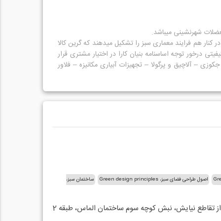
 سازی، باغ سبز یا ۴ فصل، دیوارسبز، باغسازی و غیره همگی در کنار هم فرایند معماری سبز را تشکیل میدهند که گرین کالا
تی درخور توجه اساسنامه بنیان کارا در اختیار مشتری قرار
GR – آبنما و برکه – محوطه سازی – استخر و جکوزی – آلاچیق و پرگولا – تجهیزات آبیاری مکانیزه – فلاور
اصول طراحی فضای سبز، Green design principles
ساختمان سبز،
سازه های گلخانه ای،
تهران، اشرفی اصفهانی شمالی، بالاتر از تقاطع نیایش، نبش کوچه سوم ساختمان الماس، طبقه 2