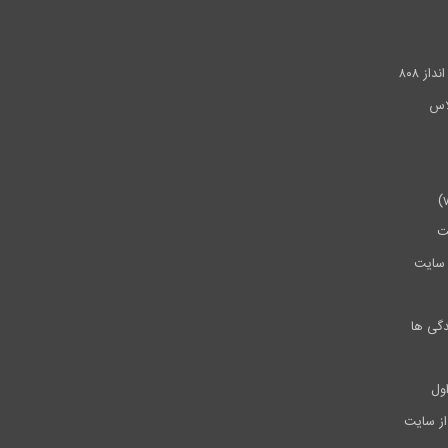
.
ز ۸۰۸
ت
سایت
دگی ها
ول
از سایت