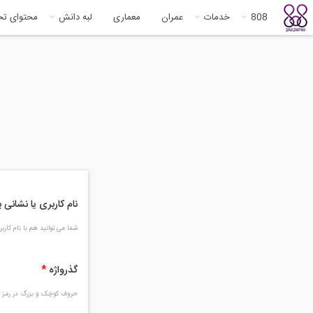
808
خدمات
عمران
معماری
لبه دانش
محتوای ت
نام کاربری یا نشانی
شما می توانید هم با نام کار
گذرواژه
*
حروف کوچک و بزرگ در رمز و