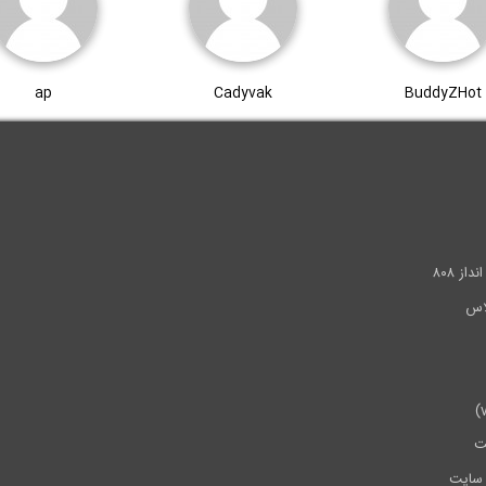
ap
Cadyvak
BuddyZHot
.
ز ۸۰۸
ت
سایت