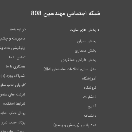
شبکه اجتماعی مهندسین 808
درباره ۸۰۸
بخش های سایت
ماموریت و چشم اندا
بخش عمران
اپلیکیشن ۸۰۸ پلاس
بخش معماری
تماس با ما
بخش طراحی عملکردی
همکاری با ما
مدل سازی اطلاعات ساختمان BIM
اشتراک ویژه (vip)
آموزشگاه
کاربران عضو سای
فروشگاه
شرکت های عضو 
انتشارات
شرایط استفاده
گالری
پرتال جذب نماین
دانشنامه
پرتال جذب نیرو
۸۰۸ پلاس (پرسش و پاسخ)
پرسش های متدا