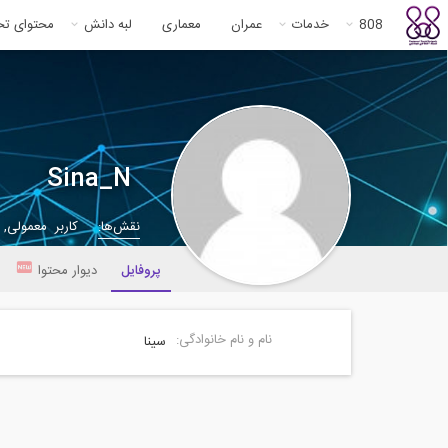
808
خدمات
عمران
معماری
لبه دانش
محتوای ت
Sina_N
نقش‌ها:
کاربر معمولی,
پروفایل
دیوار محتوا
نام و نام خانوادگی:
سینا