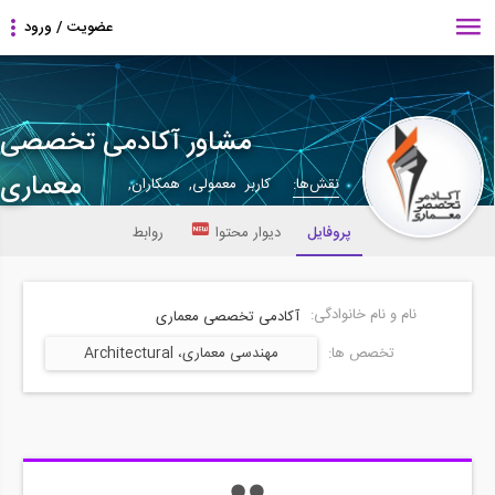
مشاور آکادمی تخصصی
معماری
نقش‌ها:
کاربر معمولی, همکاران,
پروفایل
دیوار محتوا
روابط
نام و نام خانوادگی:
آکادمی تخصصی معماری
تخصص ها:
مهندسی معماری، Architectural
Engineering